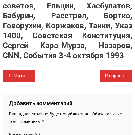
советов, Ельцин, Хасбулатов,
Бабурин, Расстрел, Бортко,
Говорухин, Коржаков, Танки, Указ
1400, Советская Конституция,
Сергей Кара-Мурза, Назаров,
CNN, События 3-4 октября 1993
Навигация
«Мишка, Мишка, где твои улыбки?». Самара расстается с бывшим губернатором Меркушкиным без сожалений
Их провожают… Эх, Самара – городок!
по
записям
Добавить комментарий
Ваш адрес email не будет опубликован.
Обязательные
поля помечены
*
Комментарий
*