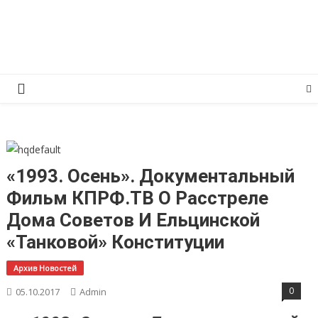
Перейти
КПРФ Мордовия
Мордовское Региональное отделение КПРФ
к
содержимому
«1993. Осень». Документальный
Фильм КПРФ.ТВ О Расстреле
Дома Советов И Ельцинской
«танковой» Конституции
Архив Новостей
0
05.10.2017
Admin