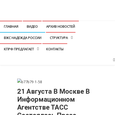
Перейти
к
КПРФ Мордовия
Мордовское Региональное отделение КПРФ
содержимому
ГЛАВНАЯ
ВИДЕО
АРХИВ НОВОСТЕЙ
ВЖС НАДЕЖДА РОССИИ
СТРУКТУРА
КПРФ ПРЕДЛАГАЕТ
КОНТАКТЫ
21 Августа В Москве В
Информационном
Агентстве ТАСС