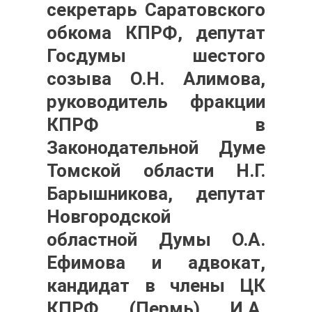
секретарь Саратовского
обкома КПРФ, депутат
Госдумы шестого
созыва
О.Н. Алимова
,
руководитель фракции
КПРФ в
Законодательной Думе
Томской области
Н.Г.
Барышникова
, депутат
Новгородской
областной Думы
О.А.
Ефимова
и адвокат,
кандидат в члены ЦК
КПРФ (Пермь)
И.А.