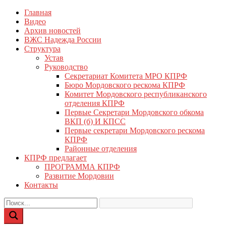
Перейти
Главная
КПРФ Мордовия
Мордовское Региональное отделение КПРФ
к
Видео
содержимому
Архив новостей
ВЖС Надежда России
Структура
Устав
Руководство
Секретариат Комитета МРО КПРФ
Бюро Мордовского рескома КПРФ
Комитет Мордовского республиканского
отделения КПРФ
Первые Секретари Мордовского обкома
ВКП (б) И КПСС
Первые секретари Мордовского рескома
КПРФ
Районные отделения
КПРФ предлагает
ПРОГРАММА КПРФ
Развитие Мордовии
Контакты