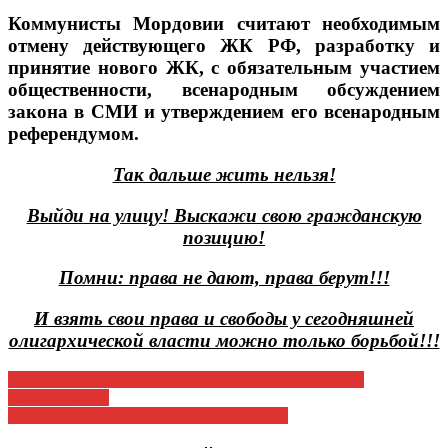
Коммунисты Мордовии считают необходимым
отмену действующего ЖК РФ, разработку и
принятие нового ЖК, с обязательным участием
общественности, всенародным обсуждением
закона в СМИ и утверждением его всенародным
референдумом.
Так дальше жить нельзя!
Выйди на улицу! Выскажи свою гражданскую
позицию!
Помни: права не дают, права берут!!!
И взять свои права и свободы у сегодняшней
олигархической власти можно только борьбой!!!
Навигация
Торговля создаёт богатство, а сельское хозяйство —
независимость
по
Политическая учеба: «Слово о Сталине»
записям