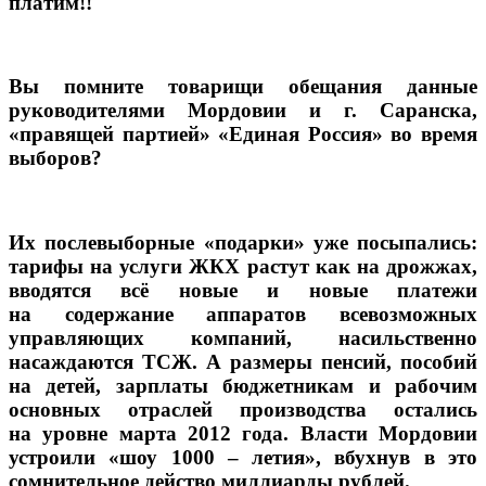
платим!!
Вы помните товарищи обещания данные
руководителями Мордовии и
г. Саранска,
«правящей партией» «Единая Россия»
во время
выборов?
Их послевыборные
«подарки» уже посыпались:
тарифы
на услуги
ЖКХ растут как
на дрожжах,
вводятся всё новые
и новые
платежи
на содержание
аппаратов всевозможных
управляющих компаний, насильственно
насаждаются ТСЖ. А размеры пенсий, пособий
на детей,
зарплаты бюджетникам
и рабочим
основных отраслей производства остались
на уровне
марта
2012 года.
Власти Мордовии
устроили «шоу
1000 –
летия», вбухнув
в это
сомнительное действо миллиарды рублей.