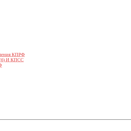
еления КПРФ
 (б) И КПСС
Ф