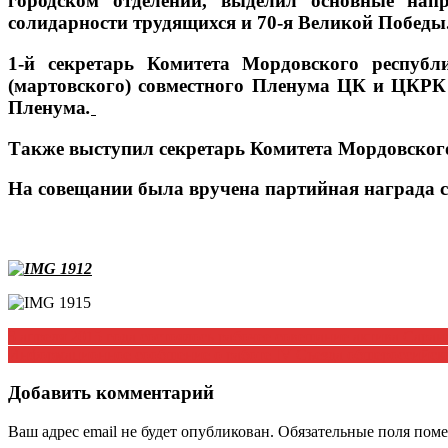
городском отделении, выделил основные нап
солидарности трудящихся и 70-я Великой Победы
1-й секретарь Комитета Мордовского респуб
(мартовского) совместного Пленума ЦК и ЦКРК
Пленума
.
Также выступил секретарь Комитета Мордовског
На совещании была вручена партийная награда 
Навигация
3 апреля 2015 года состоялось рабочее совещание актива Сар
Информационное сообщение о работе IV Съезда общеро
по
записям
Добавить комментарий
Ваш адрес email не будет опубликован.
Обязательные поля пом