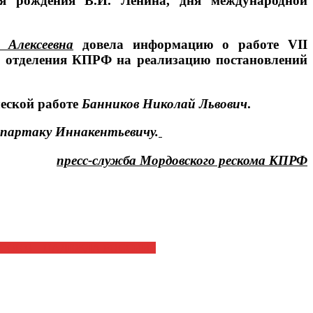
ня рождения В.И. Ленина, дня международной
 Алексеевна
довела информацию о работе VII
о отделения КПРФ на реализацию постановлений
еской работе
Банников Николай Львович
.
Спартаку Иннакентьевичу.
пресс-служба Мордовского рескома КПРФ
КИЙ СОЮЗ – НАДЕЖДА РОССИИ»