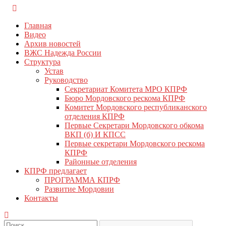
Перейти
КПРФ Мордовия
Мордовское Региональное отделение КПРФ
к
Главная
содержимому
Видео
Архив новостей
ВЖС Надежда России
Структура
Устав
Руководство
Секретариат Комитета МРО КПРФ
Бюро Мордовского рескома КПРФ
Комитет Мордовского республиканского
отделения КПРФ
Первые Секретари Мордовского обкома
ВКП (б) И КПСС
Первые секретари Мордовского рескома
КПРФ
Районные отделения
КПРФ предлагает
ПРОГРАММА КПРФ
Развитие Мордовии
Контакты