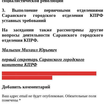
социалистической революции
3. Выполнение первичными отделениями
Саранского городского отделения КПРФ
уставных требований
На заседании также рассмотрены другие
вопросы деятельности Саранского городского
отделения КПРФ.
Малыгин Михаил Юрьевич
первый секретарь Саранского городского
комитета КПРФ
Навигация
Газета «Наша правда» №10-11(231-232) 1 ноября 2015 года
Дайджест партийных новостей
по
записям
Добавить комментарий
Ваш адрес email не будет опубликован.
Обязательные поля
помечены
*