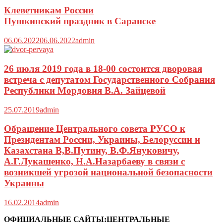
Клеветникам России
Пушкинский праздник в Саранске
06.06.2022
06.06.2022
admin
26 июля 2019 года в 18-00 состоится дворовая
встреча с депутатом Государственного Собрания
Республики Мордовия В.А. Зайцевой
25.07.2019
admin
Обращение Центрального совета РУСО к
Президентам России, Украины, Белоруссии и
Казахстана В,В.Путину, В.Ф.Януковичу,
А.Г.Лукашенко, Н.А.Назарбаеву в связи с
возникшей угрозой национальной безопасности
Украины
16.02.2014
admin
ОФИЦИАЛЬНЫЕ САЙТЫ:ЦЕНТРАЛЬНЫЕ