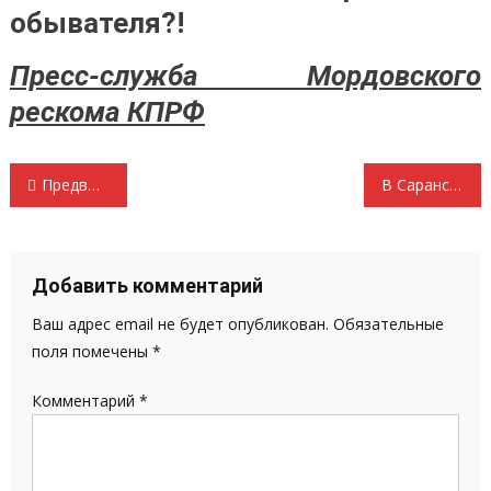
обывателя?!
Пресс-служба Мордовского
рескома КПРФ
Навигация
Предвыборный республиканский штаб возглавляла Галина Латванова
В Саранске проходит акция Красная Гвардия социализма
по
записям
Добавить комментарий
Ваш адрес email не будет опубликован.
Обязательные
поля помечены
*
Комментарий
*