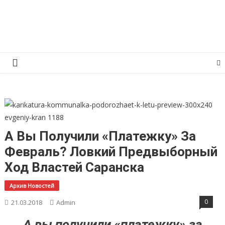
Перейти
КПРФ Мордовия
Мордовское Региональное отделение КПРФ
к
содержимому
А Вы Получили «платежку» За
Февраль? Ловкий Предвыборный
Ход Властей Саранска
Архив Новостей
0
21.03.2018
Admin
А вы получили «платежку» за