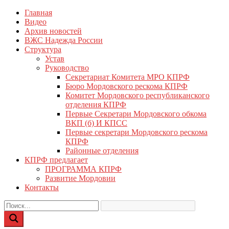
Перейти
Главная
КПРФ Мордовия
Мордовское Региональное отделение КПРФ
к
Видео
содержимому
Архив новостей
ВЖС Надежда России
Структура
Устав
Руководство
Секретариат Комитета МРО КПРФ
Бюро Мордовского рескома КПРФ
Комитет Мордовского республиканского
отделения КПРФ
Первые Секретари Мордовского обкома
ВКП (б) И КПСС
Первые секретари Мордовского рескома
КПРФ
Районные отделения
КПРФ предлагает
ПРОГРАММА КПРФ
Развитие Мордовии
Контакты