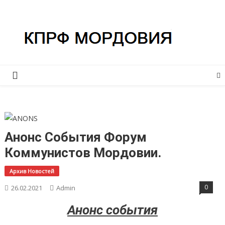
Перейти
КПРФ Мордовия
Мордовское Региональное отделение КПРФ
к
содержимому
Анонс События Форум
Коммунистов Мордовии.
Архив Новостей
0
26.02.2021
Admin
Анонс события