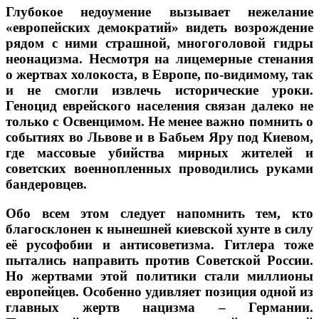
Глубокое недоумение вызывает нежелание
«европейских демократий» видеть возрождение
рядом с ними страшной, многоголовой гидры
неонацизма. Несмотря на лицемерные стенания
о жертвах холокоста, в Европе, по-видимому, так
и не смогли извлечь исторические уроки.
Геноцид еврейского населения связан далеко не
только с Освенцимом. Не менее важно помнить о
событиях во Львове и в Бабьем Яру под Киевом,
где массовые убийства мирных жителей и
советских военнопленных проводились руками
бандеровцев.
Обо всем этом следует напомнить тем, кто
благосклонен к нынешней киевской хунте в силу
её русофобии и антисоветизма. Гитлера тоже
пытались направить против Советской России.
Но жертвами этой политики стали миллионы
европейцев. Особенно удивляет позиция одной из
главных жертв нацизма – Германии.