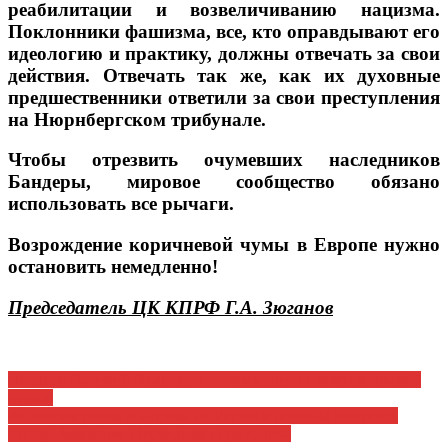
реабилитации и возвеличиванию нацизма.
Поклонники фашизма, все, кто оправдывают его
идеологию и практику, должны отвечать за свои
действия. Отвечать так же, как их духовные
предшественники ответили за свои преступления
на Нюрнбергском трибунале.
Чтобы отрезвить очумевших наследников
Бандеры, мировое сообщество обязано
использовать все рычаги.
Возрождение коричневой чумы в Европе нужно
остановить немедленно!
Председатель ЦК КПРФ Г.А. Зюганов
Навигация
Поелуев Василий Иванович — коммунист с комсомольской
душой
по
Антикоммунизм и нацизм на Украине должны получить
записям
отпор! Заявление Президиума ЦК КПРФ