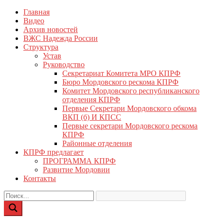
Перейти
Главная
КПРФ Мордовия
Мордовское Региональное отделение КПРФ
к
Видео
содержимому
Архив новостей
ВЖС Надежда России
Структура
Устав
Руководство
Секретариат Комитета МРО КПРФ
Бюро Мордовского рескома КПРФ
Комитет Мордовского республиканского
отделения КПРФ
Первые Секретари Мордовского обкома
ВКП (б) И КПСС
Первые секретари Мордовского рескома
КПРФ
Районные отделения
КПРФ предлагает
ПРОГРАММА КПРФ
Развитие Мордовии
Контакты