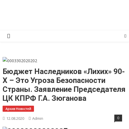
Перейти
КПРФ Мордовия
Мордовское Региональное отделение КПРФ
к
содержимому
Бюджет Наследников «лихих» 90-
Х – Это Угроза Безопасности
Страны. Заявление Председателя
ЦК КПРФ Г.А. Зюганова
Архив Новостей
0
12.08.2020
Admin