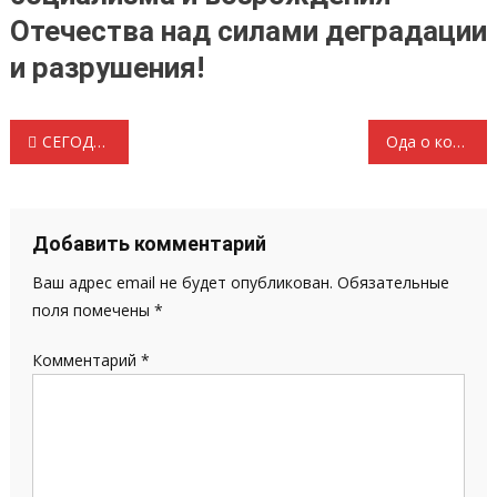
Отечества над силами деградации
и разрушения!
Навигация
СЕГОДНЯ ГРУДИНИН-ЗАВТРА ТЫ!!! Видео выступление первого секретаря Зайцевой Валентины Алексеевны.
Ода о коронавирусе и поправках в Конституцию
по
записям
Добавить комментарий
Ваш адрес email не будет опубликован.
Обязательные
поля помечены
*
Комментарий
*