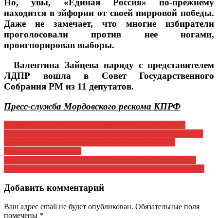
Но, увы, «Единая Россия» по-прежнему
находится в эйфории от своей пирровой победы.
Даже не замечает, что многие избиратели
проголосовали против нее ногами,
проигнорировав выборы.
Валентина Зайцева наряду с представителем
ЛДПР вошла в Совет Государственного
Собрания РМ из 11 депутатов.
Пресс-служба Мордовского рескома КПРФ
Навигация
Сегодня — первая сессия Государственного Собрания
Республики Мордовия шестого созыва И одна в поле воин,
по
если это поле депутатское Интервью с Валентиной
записям
Алексеевной Зайцевой
Выборы прошли. Борьба продолжается С заседания бюро
Комитета Мордовского республиканского отделения КПРФ
Добавить комментарий
Ваш адрес email не будет опубликован.
Обязательные поля
помечены
*