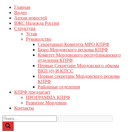
Перейти
Главная
КПРФ Мордовия
Мордовское Региональное отделение КПРФ
к
Видео
содержимому
Архив новостей
ВЖС Надежда России
Структура
Устав
Руководство
Секретариат Комитета МРО КПРФ
Бюро Мордовского рескома КПРФ
Комитет Мордовского республиканского
отделения КПРФ
Первые Секретари Мордовского обкома
ВКП (б) И КПСС
Первые секретари Мордовского рескома
КПРФ
Районные отделения
КПРФ предлагает
ПРОГРАММА КПРФ
Развитие Мордовии
Контакты