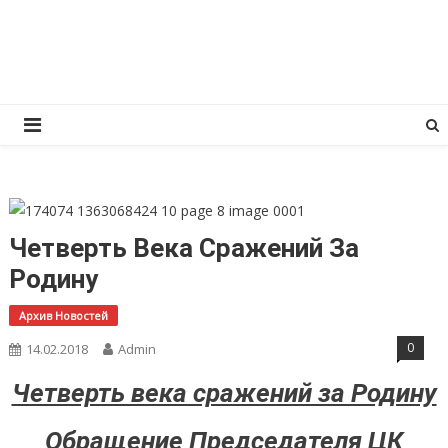
Перейти
КПРФ Мордовия
Мордовское Региональное отделение КПРФ
к
содержимому
Четверть Века Сражений За
Родину
Архив Новостей
0
14.02.2018
Admin
Четверть века сражений за Родину
Обращение Председателя ЦК