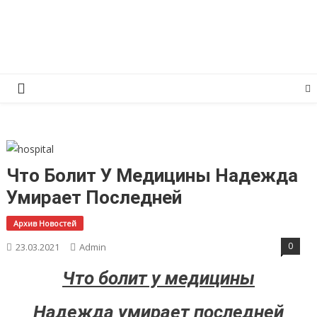
Перейти
КПРФ Мордовия
Мордовское Региональное отделение КПРФ
к
содержимому
Что Болит У Медицины Надежда
Умирает Последней
Архив Новостей
0
23.03.2021
Admin
Что болит у медицины
Надежда умирает последней