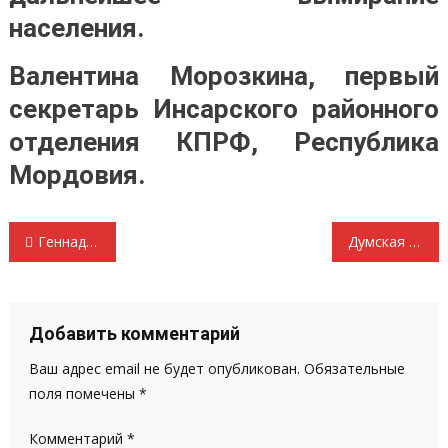
населения.
Валентина Морозкина, первый
секретарь Инсарского районного
отделения КПРФ, Республика
Мордовия.
Навигация
Геннадий Зюганов: Если бы мы сохранили СССР, у нас было бы 320 млн населения
Думская фракция КПРФ призвала увеличить зарплаты педагогов
по
записям
Добавить комментарий
Ваш адрес email не будет опубликован.
Обязательные
поля помечены
*
Комментарий
*