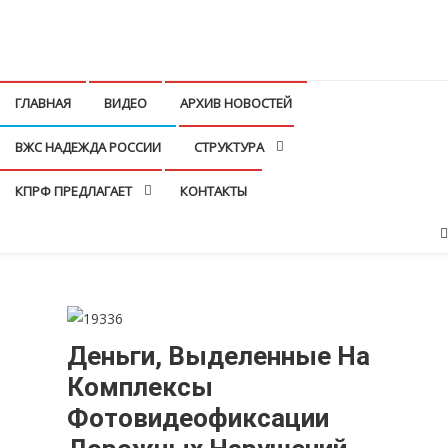
Перейти
к
КПРФ Мордовия
Мордовское Региональное отделение КПРФ
содержимому
ГЛАВНАЯ
ВИДЕО
АРХИВ НОВОСТЕЙ
ВЖС НАДЕЖДА РОССИИ
СТРУКТУРА
КПРФ ПРЕДЛАГАЕТ
КОНТАКТЫ
Деньги, Выделенные На
Комплексы
Фотовидеофиксации