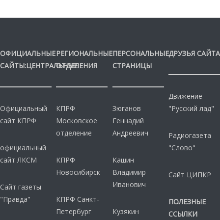
ОФИЦИАЛЬНЫЕ
РЕГИОНАЛЬНЫЕ
ПЕРСОНАЛЬНЫЕ
ДРУЗЬЯ САЙТА
САЙТЫ:ЦЕНТРАЛЬНЫЕ
ОТДЕЛЕНИЯ
СТРАНИЦЫ
Движение
Официальный
КПРФ
Зюганов
"Русский лад"
сайт КПРФ
Московское
Геннадий
отделение
Андреевич
Радиогазета
официальный
"Слово"
сайт ЛКСМ
КПРФ
Кашин
Новосибирск
Владимир
Сайт ЦИПКР
Иванович
Сайт газеты
"Правда"
КПРФ Санкт-
ПОЛЕЗНЫЕ
Петербург
Кузякин
ССЫЛКИ