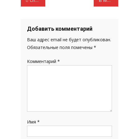
Специальный видеорепортаж «Новые крепостные»
В Мордовии выплаты по ОСАГО производятся по-новому
по
записям
Добавить комментарий
Ваш адрес email не будет опубликован.
Обязательные поля помечены
*
Комментарий
*
Имя
*