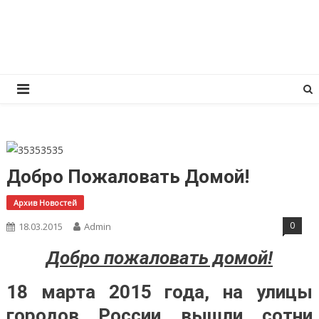
Перейти
КПРФ Мордовия
Мордовское Региональное отделение КПРФ
к
содержимому
Добро Пожаловать Домой!
Архив Новостей
0
18.03.2015
Admin
Добро пожаловать домой!
18 марта 2015 года, на улицы
городов России вышли сотни