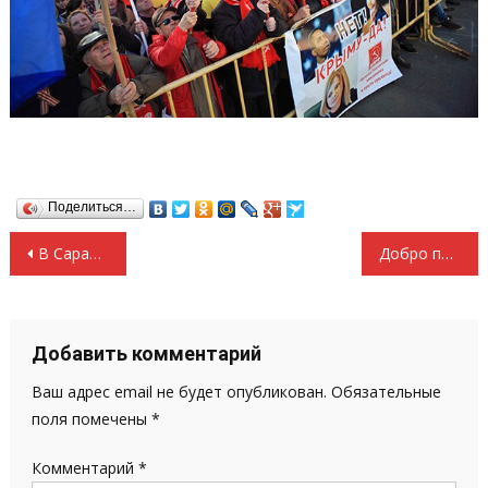
Поделиться…
Навигация
В Саранске горел завод «Биохимик»
Добро пожаловать домой!
по
записям
Добавить комментарий
Ваш адрес email не будет опубликован.
Обязательные
поля помечены
*
Комментарий
*