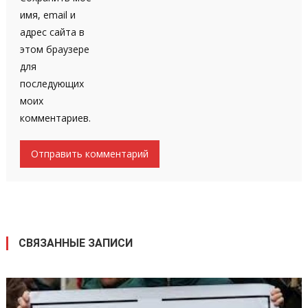
имя, email и
адрес сайта в
этом браузере
для
последующих
моих
комментариев.
СВЯЗАННЫЕ ЗАПИСИ