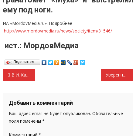
ему под ноги.
ИА «MordovMedia.ru». Подробнее
http://www.mordovmedia.ru/news/society/item/31546/
ист.:
МордовМедиа
Поделиться…
Навигация
В.И. Кашин: «Народ Новороссии заслуживает победы!». На Донбасс отправлен очередной гуманитарный конвой КПРФ
Уверенно войти в ответственный год! Обращение Председателя ЦК КПРФ Г.А. Зюганова в газете «Правда»
по
записям
Добавить комментарий
Ваш адрес email не будет опубликован.
Обязательные
поля помечены
*
Комментарий
*