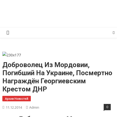
Перейти
КПРФ Мордовия
Мордовское Региональное отделение КПРФ
к
содержимому
Доброволец Из Мордовии,
Погибший На Украине, Посмертно
Награждён Георгиевским
Крестом ДНР
Архив Новостей
0
11.12.2014
Admin