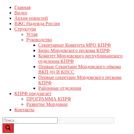
Перейти
Главная
КПРФ Мордовия
Мордовское Региональное отделение КПРФ
к
Видео
содержимому
Архив новостей
ВЖС Надежда России
Структура
Устав
Руководство
Секретариат Комитета МРО КПРФ
Бюро Мордовского рескома КПРФ
Комитет Мордовского республиканского
отделения КПРФ
Первые Секретари Мордовского обкома
ВКП (б) И КПСС
Первые секретари Мордовского рескома
КПРФ
Районные отделения
КПРФ предлагает
ПРОГРАММА КПРФ
Развитие Мордовии
Контакты