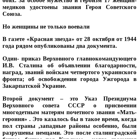
боях. За особое мужество и героизм 17 женщин-
медиков удостоены звания Героя Советского
Союза.
Но женщины не только воевали
В газете «Красная звезда» от 28 октября от 1944
года рядом опубликованы два документа.
Один- приказ Верховного главнокомандующего
И.В. Сталина об объявлении благодарности,
наград, званий войскам четвертого украинского
фронта; об освобождении города Ужгорода в
Закарпатской Украине.
Второй документ – это Указ Президиума
Верховного совета СССР о присвоении
многодетным матерям почетного звания «Мать-
героиня» . Это казалось бы в такое время, когда
пол страны ,западные районы особенно, были
разрушены немцами. Это после сталинградской