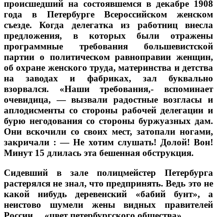
происшедший на состоявшемся в декабре 1908
года в Петербурге Всероссийском женском
съезде. Когда делегатка из работниц внесла
предложения, в которых были отражены
программные требования большевистской
партии о политическом равноправии женщин,
об охране женского труда, материнства и детства
на заводах и фабриках, зал буквально
взорвался. «Наши требования,- вспоминает
очевидица, — вызвали радостные возгласы и
аплодисменты со стороны рабочей делегации и
бурю негодования со стороны буржуазных дам.
Они вскочили со своих мест, затопали ногами,
закричали : — Не хотим слушать! Долой! Вон!
Минут 15 длилась эта бешенная обструкция.
Сидевший в зале полицмейстер Петербурга
растерялся не знал, что предпринять. Ведь это не
какой нибудь деревенский «бабий бунт», а
неистово шумели жены видных правителей
России… «цвет петербургского общества».