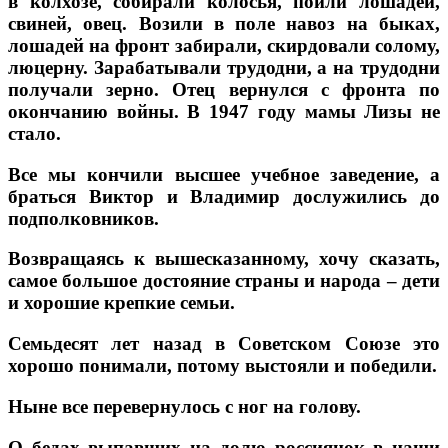
в колхозе, собирали колосья, поили лошадей,
свиней, овец. Возили в поле навоз на быках,
лошадей на фронт забирали, скирдовали солому,
люцерну. Зарабатывали трудодни, а на трудодни
получали зерно. Отец вернулся с фронта по
окончанию войны. В 1947 году мамы Лизы не
стало.
Все мы кончили высшее учебное заведение, а
браться Виктор и Владимир дослужились до
подполковников.
Возвращаясь к вышесказанному, хочу сказать,
самое большое достояние страны и народа – дети
и хорошие крепкие семьи.
Семьдесят лет назад в Советском Союзе это
хорошо понимали, потому выстояли и победили.
Ныне все перевернулось с ног на голову.
О бедах выпавших на долю россиянок в наши