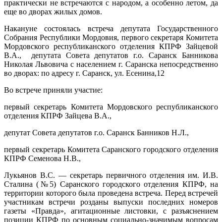
практически не встречаются с народом, а особенно летом, да
еще во дворах жилых домов.
Накануне состоялась встреча депутата Государственного
Собрания Республики Мордовия, первого секретаря Комитета
Мордовского республиканского отделения КПРФ Зайцевой
В.А., депутата Совета депутатов г.о. Саранск Банникова
Николая Львовича с населением г. Саранска непосредственно
во дворах: по адресу г. Саранск, ул. Есенина,12
Во встрече приняли участие:
первый секретарь Комитета Мордовского республиканского
отделения КПРФ Зайцева В.А.,
депутат Совета депутатов г.о. Саранск Банников Н.Л.,
первый секретарь Комитета Саранского городского отделения
КПРФ Семенова Н.В.,
Лукьянов В.С.
— секретарь первичного отделения им. И.В.
Сталина (№5) Саранского городского отделения КПРФ, на
территории которого была проведена встреча. Перед встречей
участникам встречи розданы выпуски последних номеров
газеты «Правда», агитационные листовки, с разъяснением
позиции КПРФ по основным социально-значимым вопросам