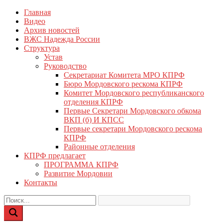
Перейти
Главная
КПРФ Мордовия
Мордовское Региональное отделение КПРФ
к
Видео
содержимому
Архив новостей
ВЖС Надежда России
Структура
Устав
Руководство
Секретариат Комитета МРО КПРФ
Бюро Мордовского рескома КПРФ
Комитет Мордовского республиканского
отделения КПРФ
Первые Секретари Мордовского обкома
ВКП (б) И КПСС
Первые секретари Мордовского рескома
КПРФ
Районные отделения
КПРФ предлагает
ПРОГРАММА КПРФ
Развитие Мордовии
Контакты