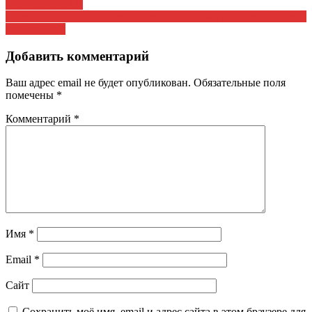
(ул. Есенина,12)
по
80-летию Военно-Морского флота Советского Союза и России
записям
посвящается
Добавить комментарий
Ваш адрес email не будет опубликован.
Обязательные поля
помечены
*
Комментарий
*
Имя
*
Email
*
Сайт
Сохранить моё имя, email и адрес сайта в этом браузере для