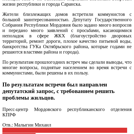
жизни республики и города Саранска.
Жители близлежащих домов встретили коммунистов с
большой заинтересованностью. Депутату Государственного
Собрания Республики Мордовия было задано много вопросов
и передано много заявлений с просьбами, касающимися
неполадок в сфере ЖКХ (благоустройство дворовых
территорий, ремонт дороги, плохое качество питьевой воды,
банкротства ГУКа Октябрьского района, которые годами не
решаются властями района и города).
По результатам прошлогодних встреч мы сделали выводы, что
многие вопросы, поднятые населением во время встречи с
коммунистами, были решены в их пользу.
По результатам встречи был направлен
депутатский запрос, с требованием решить
проблемы жильцов.
Пресс-центр Мордовского республиканского отделения
КПРФ
Отв.: Малыгин Михаил
Навигация
Дворовая встреча коммунистов с жителями города Саранска