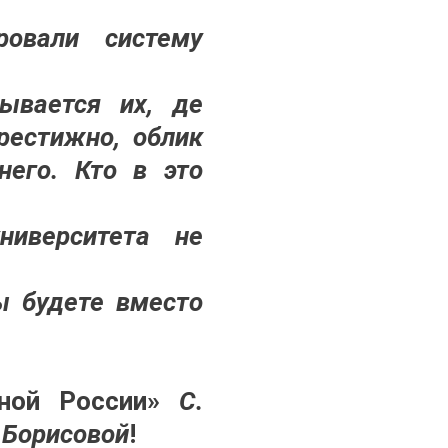
ровали систему
зывается их, де
рестижно, облик
него. Кто в это
ниверситета не
ы будете вместо
ной России»
С.
 Борисовой
!