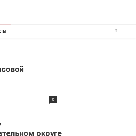
КТЫ
исовой
0
у
ательном округе