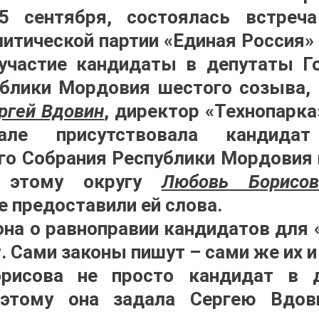
 сентября, состоялась встреча
литической партии «Единая Россия» 
участие кандидаты в депутаты Г
блики Мордовия шестого созыва,
ргей Вдовин
, директор «Технопарк
але присутствовала кандида
го Собрания Республики Мордовия
 этому округу
Любовь Борисов
е предоставили ей слова.
на о равноправии кандидатов для 
т. Сами законы пишут – сами же их и
рисова не просто кандидат в д
оэтому она задала Сергею Вдо