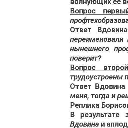
волнующих её в
Вопрос первы
профтехобразов
Ответ Вдовина
переименовали 
нынешнего проф
поверит?
Вопрос второй
трудоустроены п
Ответ Вдовина 
меня, тогда и ре
Реплика Борисо
В результате 
Вдовина
и апло