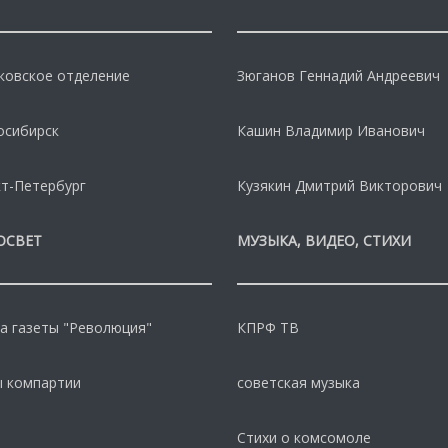
овское отделение
Зюганов Геннадий Андреевич
осибирск
Кашин Владимир Иванович
т-Петербург
Кузякин Дмитрий Викторович
ОСВЕТ
МУЗЫКА, ВИДЕО, СТИХИ
а газеты "Революция"
КПРФ ТВ
 компартии
советская музыка
Стихи о комсомоле