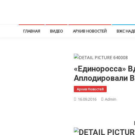
Перейти
к
КПРФ Мордовия
Мордовское Региональное отделение КПРФ
содержимому
ГЛАВНАЯ
ВИДЕО
АРХИВ НОВОСТЕЙ
ВЖС НАД
«Единоросса» В
Аплодировали 
Архив Новостей
16.09.2016
Admin