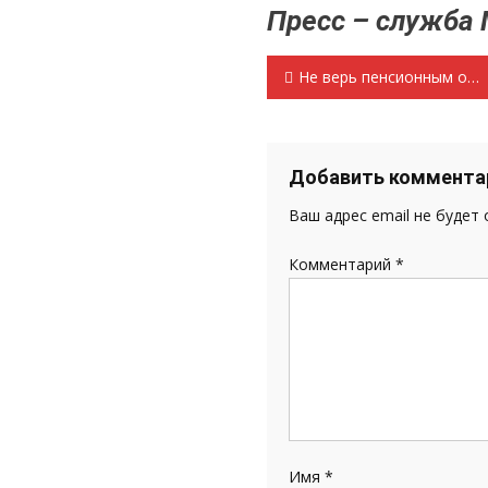
Пресс – служба
Навигация
Не верь пенсионным обещаниям власти и «Единой России» С предвыборной встречи на улице Севастопольской г.Саранска
по
записям
Добавить коммента
Ваш адрес email не будет
Комментарий
*
Имя
*