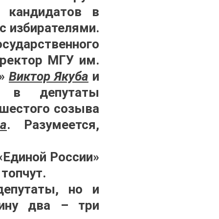
 кандидатов в
с избирателями.
осударственного
 ректор МГУ им.
а»
Виктор Якуба
и
т в депутаты
 шестого созыва
а
. Разумеется,
«Единой России»
 топчут.
епутаты, но и
вину два – три