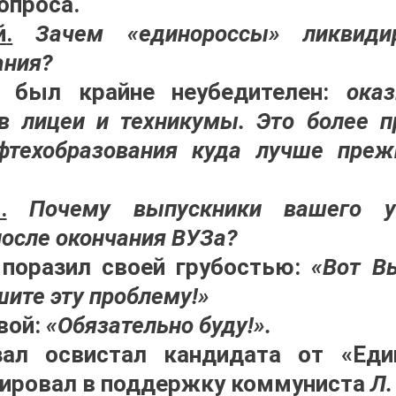
опроса.
й
.
Зачем «единороссы» ликвиди
ания?
 был крайне неубедителен:
ока
в лицеи и техникумы. Это более п
техобразования куда лучше преж
.
Почему выпускники вашего у
осле окончания ВУЗа?
поразил своей грубостью:
«Вот В
шите эту проблему!»
вой:
«Обязательно буду!».
зал освистал кандидата от «
Еди
дировал в поддержку
коммуниста
Л.