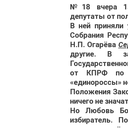
№18 вчера 15
депутаты от по
В ней приняли 
Собрания Респу
Н.П. Огарёва
Се
другие. В з
Государственно
от КПРФ по
«единороссы» н
Положения Зако
ничего не знача
Но Любовь Бо
избиратель. П