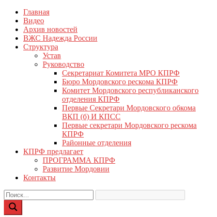
Перейти
Главная
КПРФ Мордовия
Мордовское Региональное отделение КПРФ
к
Видео
содержимому
Архив новостей
ВЖС Надежда России
Структура
Устав
Руководство
Секретариат Комитета МРО КПРФ
Бюро Мордовского рескома КПРФ
Комитет Мордовского республиканского
отделения КПРФ
Первые Секретари Мордовского обкома
ВКП (б) И КПСС
Первые секретари Мордовского рескома
КПРФ
Районные отделения
КПРФ предлагает
ПРОГРАММА КПРФ
Развитие Мордовии
Контакты