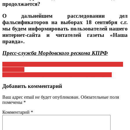
продолжается?
О дальнейшем расследовании дел
фальсификаторов на выборах 18 сентября с.г.
мы будем информировать пользователей нашего
интернет-сайта и читателей газеты «Наша
правда».
Пресс-служба Мордовского рескома КПРФ
Навигация
В Мордовии прожиточный минимум в 2017 году составит 7
879 рублей
по
КПРФ объявила всероссийский призыв в ряды партии
записям
Добавить комментарий
Ваш адрес email не будет опубликован.
Обязательные поля
помечены
*
Комментарий
*