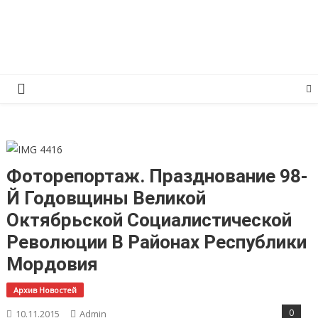
Перейти
КПРФ Мордовия
Мордовское Региональное отделение КПРФ
к
содержимому
Фоторепортаж. Празднование 98-
Й Годовщины Великой
Октябрьской Социалистической
Революции В Районах Республики
Мордовия
Архив Новостей
0
10.11.2015
Admin