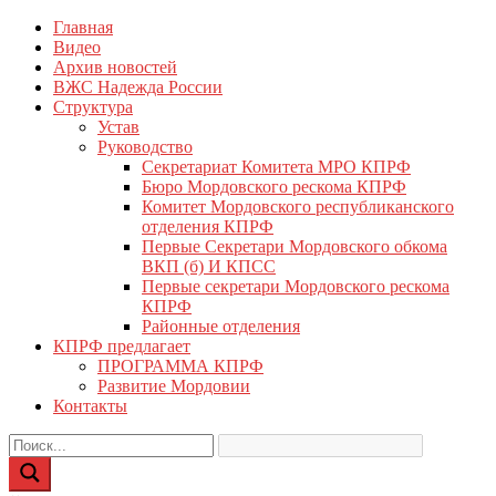
Перейти
Главная
КПРФ Мордовия
Мордовское Региональное отделение КПРФ
к
Видео
содержимому
Архив новостей
ВЖС Надежда России
Структура
Устав
Руководство
Секретариат Комитета МРО КПРФ
Бюро Мордовского рескома КПРФ
Комитет Мордовского республиканского
отделения КПРФ
Первые Секретари Мордовского обкома
ВКП (б) И КПСС
Первые секретари Мордовского рескома
КПРФ
Районные отделения
КПРФ предлагает
ПРОГРАММА КПРФ
Развитие Мордовии
Контакты