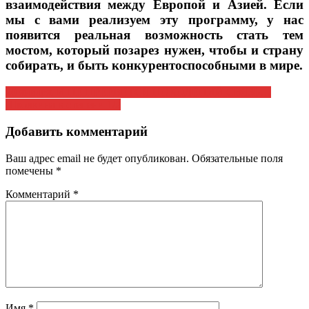
взаимодействия между Европой и Азией. Если
мы с вами реализуем эту программу, у нас
появится реальная возможность стать тем
мостом, который позарез нужен, чтобы и страну
собирать, и быть конкурентоспособными в мире.
Навигация
20 января. И НЕ ПРЕРВЕТСЯ ПОКОЛЕНИЙ СВЯЗЬ…
Школкина в степени 1/2
по
записям
Добавить комментарий
Ваш адрес email не будет опубликован.
Обязательные поля
помечены
*
Комментарий
*
Имя
*