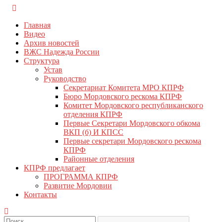
Перейти
КПРФ Мордовия
Мордовское Региональное отделение КПРФ
к
Главная
содержимому
Видео
Архив новостей
ВЖС Надежда России
Структура
Устав
Руководство
Секретариат Комитета МРО КПРФ
Бюро Мордовского рескома КПРФ
Комитет Мордовского республиканского
отделения КПРФ
Первые Секретари Мордовского обкома
ВКП (б) И КПСС
Первые секретари Мордовского рескома
КПРФ
Районные отделения
КПРФ предлагает
ПРОГРАММА КПРФ
Развитие Мордовии
Контакты