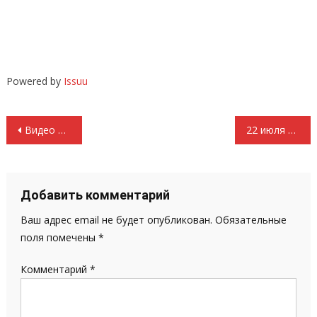
Powered by
Issuu
Навигация
Видео выступление секретаря Комитета МРО КПРФ Банникова Николая Львовича
22 июля 2015 года Видео выступление первого секретаря Комитета МРО КПРФ Зайцевой Валентины Алексеевны
по
записям
Добавить комментарий
Ваш адрес email не будет опубликован.
Обязательные
поля помечены
*
Комментарий
*