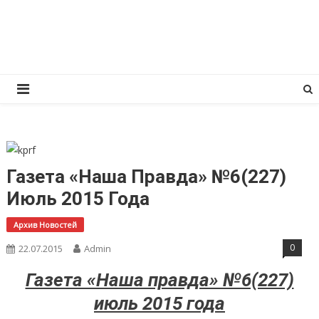
Перейти
КПРФ Мордовия
Мордовское Региональное отделение КПРФ
к
содержимому
Газета «Наша Правда» №6(227)
Июль 2015 Года
Архив Новостей
0
22.07.2015
Admin
Газета «Наша правда» №6(227)
июль 2015 года