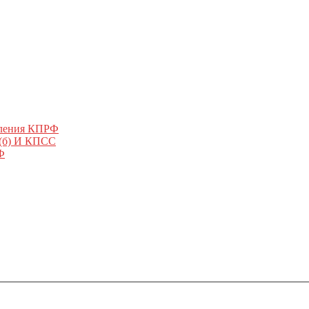
еления КПРФ
 (б) И КПСС
Ф