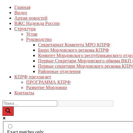
Перейти
Главная
КПРФ Мордовия
Мордовское Региональное отделение КПРФ
к
Видео
содержимому
Архив новостей
ВЖС Надежда России
Структура
Устав
Руководство
Секретариат Комитета МРО КПРФ
Бюро Мордовского рескома КПРФ
Комитет Мордовского республиканского отд
Первые Секретари Мордовского обкома ВКП
Первые секретари Мордовского рескома КПР
Районные отделения
КПРФ предлагает
ПРОГРАММА КПРФ
Развитие Мордовии
Контакты
Exact matches only