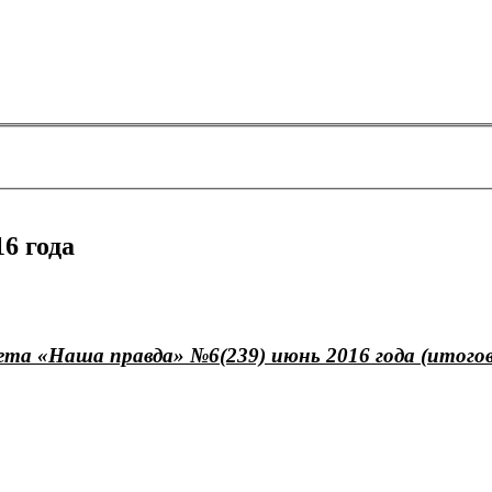
6 года
ета «Наша правда» №6(239) июнь 2016 года (итого