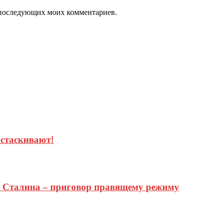
ля последующих моих комментариев.
стаскивают!
ь Сталина – приговор правящему режиму