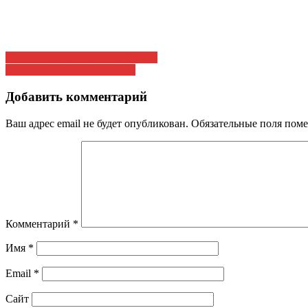
Навигация
Капитализм хорошим не бывает
Десять зюгановских ударов
по
записям
Добавить комментарий
Ваш адрес email не будет опубликован.
Обязательные поля пом
Комментарий
*
Имя
*
Email
*
Сайт