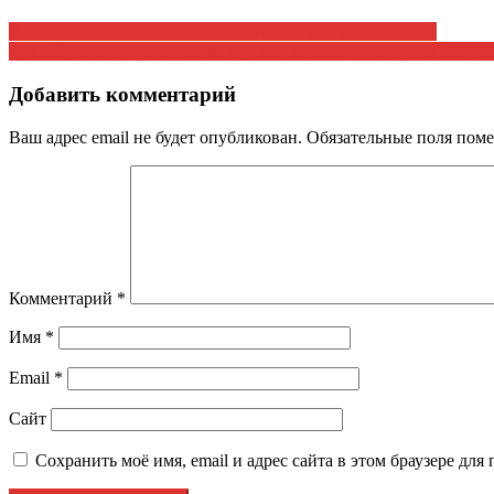
Навигация
В Мордовии более половины пенсионеров несчастливы
4 октября в городе Саранске прошел митинг «Нет прощенья па
по
записям
Добавить комментарий
Ваш адрес email не будет опубликован.
Обязательные поля пом
Комментарий
*
Имя
*
Email
*
Сайт
Сохранить моё имя, email и адрес сайта в этом браузере д