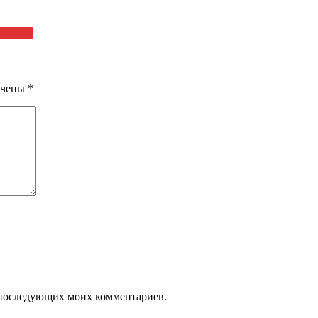
лачам!»
ечены
*
ля последующих моих комментариев.