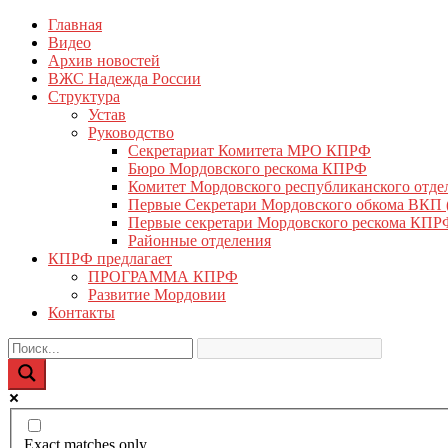
Перейти
Главная
КПРФ Мордовия
Мордовское Региональное отделение КПРФ
к
Видео
содержимому
Архив новостей
ВЖС Надежда России
Структура
Устав
Руководство
Секретариат Комитета МРО КПРФ
Бюро Мордовского рескома КПРФ
Комитет Мордовского республиканского отд
Первые Секретари Мордовского обкома ВКП
Первые секретари Мордовского рескома КПР
Районные отделения
КПРФ предлагает
ПРОГРАММА КПРФ
Развитие Мордовии
Контакты
Exact matches only