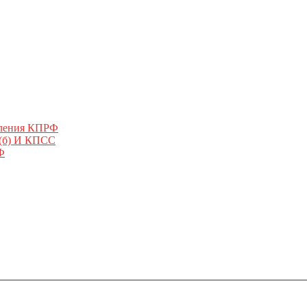
еления КПРФ
 (б) И КПСС
Ф