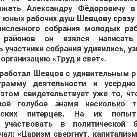
ажать Александру Фёдоровичу в
 юных рабочих душ Шевцову сразу 
численного собрания молодых раб
х районов он взялся написать
 участники собрания удивились, узн
 организацию «Труд и свет».
 работал Шевцов с удивительным р
грамму деятельности и усердно
этом свидетельствует уже то, чт
воё голубое знамя несколько 
одских питерцев. На их попы
и участвовать в политической 
чал: «Царизм свергнут, капитализм