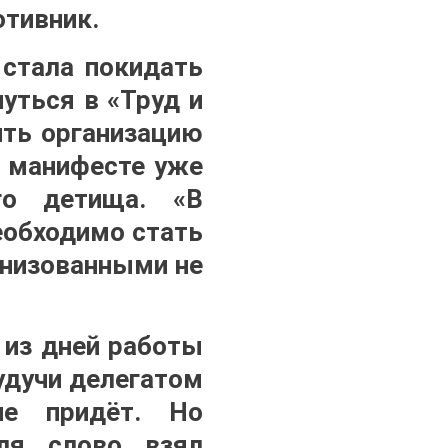
отивник.
 стала покидать
уться в «Труд и
ить организацию
 манифесте уже
го детища. «В
еобходимо стать
анизованными не
 из дней работы
удучи делегатом
не придёт. Но
еля слово взял