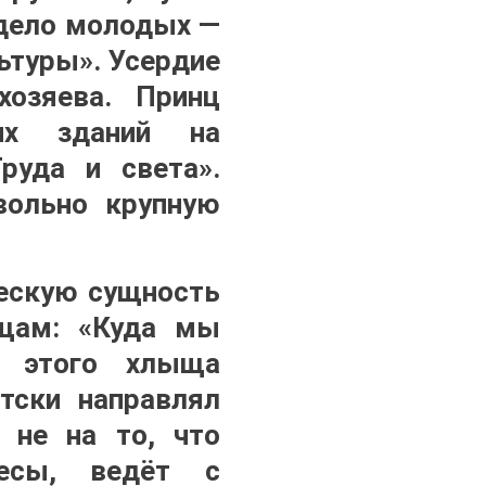
 дело молодых —
льтуры». Усердие
хозяева. Принц
их зданий на
руда и света».
вольно крупную
ческую сущность
ищам: «Куда мы
и этого хлыща
тски направлял
 не на то, что
ресы, ведёт с