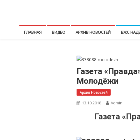
Перейти
к
КПРФ Мордовия
Мордовское Региональное отделение КПРФ
содержимому
ГЛАВНАЯ
ВИДЕО
АРХИВ НОВОСТЕЙ
ВЖС НАД
Газета «Правда
Молодёжи
Архив Новостей
13.10.2018
Admin
Газета «Пр