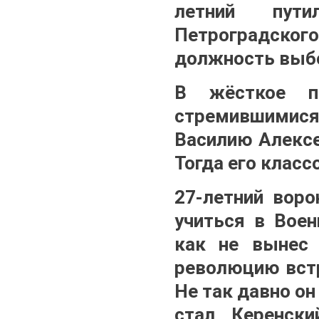
летний пути
Петроградског
должность выб
В жёсткое пр
стремившимися
Василию Алексе
Тогда его клас
27-летний воро
учиться в Воен
как не вынес 
революцию встр
Не так давно о
стал Керенски