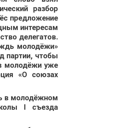
ический разбор
нёс предложение
ущным интересам
ство делегатов.
ождь молодёжи»
д партии, чтобы
ов молодёжи уже
юция «О союзах
ть в молодёжном
колы I съезда