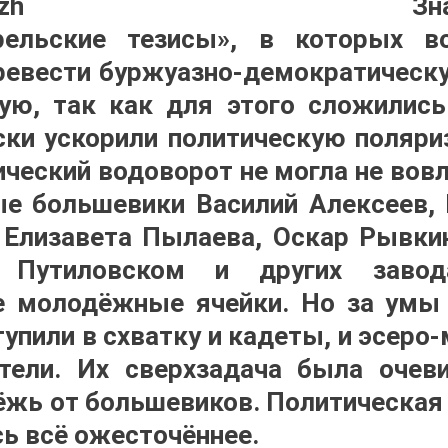
Зн
рельские тезисы», в которых 
ревести буржуазно-демократичес
ую, так как для этого сложилис
тски ускорили политическую поляри
ический водоворот не могла не вовл
е большевики Василий Алексеев, 
 Елизавета Пылаева, Оскар Рывки
 Путиловском и других завод
е молодёжные ячейки. Но за умы
тупили в схватку и кадеты, и эсеро
тели. Их сверхзадача была очев
жь от большевиков. Политическая 
сь всё ожесточённее.