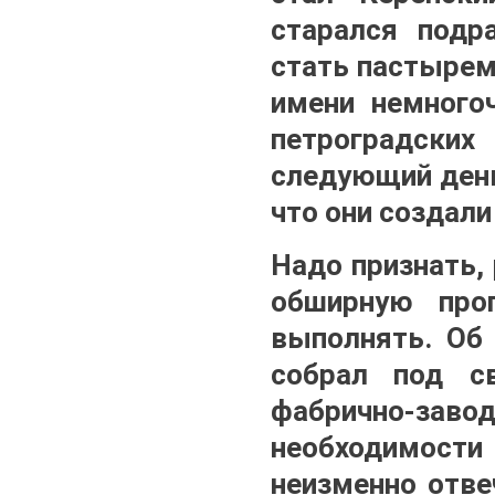
старался подр
стать пастырем
имени немного
петроградски
следующий день
что они создали
Надо признать,
обширную про
выполнять. Об 
собрал под с
фабрично-зав
необходимост
неизменно отве