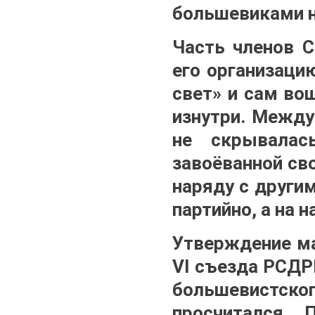
большевиками н
Часть членов С
его организаци
свет» и сам во
изнутри. Межд
не скрывалас
завоёванной св
наряду с други
партийно, а на 
Утверждение ма
VI съезда РСДР
большевистск
просчитался. 