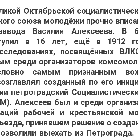
икой Октябрьской социалистическ
ого союза молодёжи прочно вписа
завода Василия Алексеева. В 
тупил в 16 лет, ещё в 1912 го
исследованиях, посвящённых ВЛК
м среди организаторов комсомол
словно самым признанным вож
озглавлял созданный по его иници
ии петроградский Социалистическ
). Алексеев был и среди организ
заций рабочей и крестьянской м
ъезде, принявшем решение о создан
позволили выехать из Петрограда. 