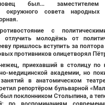
ловец был… заместителем 
о окружного совета народных 
орная.
отивостояние с политическим
 отлучить молодёжь от полити
еву пришлось вступить за полтора 
совых противников олицетворял Пёт
нежец, приехавший в столицу по
но-медицинской академии, но пок
занятий в анатомическом театр
етил репортёром бульварной «Мал
н был поклонником Столыпина, а теп
й: по воспоминаниям современ