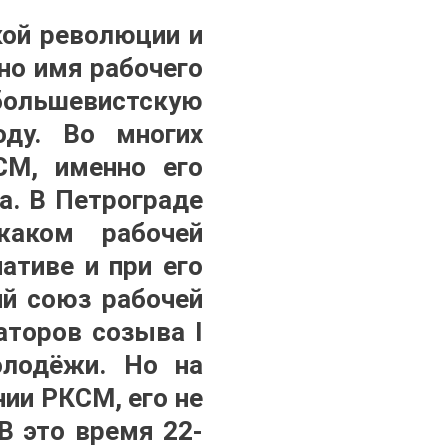
ой революции и
но имя рабочего
большевистскую
ду. Во многих
СМ, именно его
а. В Петрограде
аком рабочей
ативе и при его
ий союз рабочей
аторов созыва I
олодёжи. Но на
ии РКСМ, его не
В это время 22-