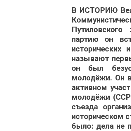
В ИСТОРИЮ Вел
Коммунистическ
Путиловского 
партию он вс
исторических 
называют первы
он был безу
молодёжи. Он в
активном участ
молодёжи (ССРМ
съезда органи
историческом с
было: дела не 