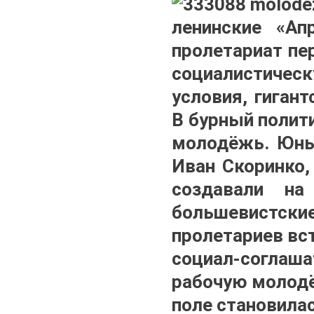
ленинские «Ап
пролетариат пе
социалистическ
условия, гиган
В бурный полит
молодёжь. Юны
Иван Скоринко,
создавали на
большевистски
пролетариев вс
социал-соглаша
рабочую молодё
поле становила