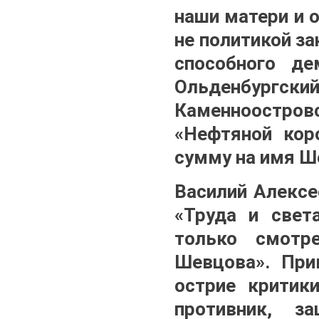
наши матери и 
не политикой за
способного де
Ольденбургс
Каменноостров
«Нефтяной кор
сумму на имя Ш
Василий Алексе
«Труда и свет
только смотр
Шевцова». При
острие критик
противник, з