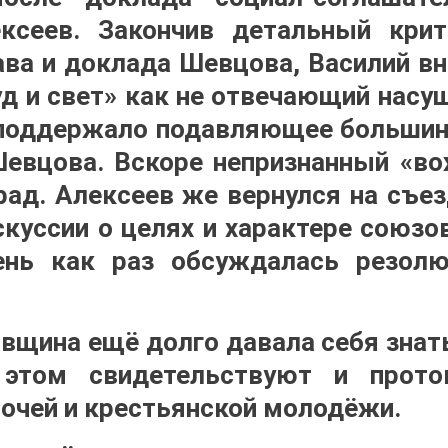
ксеев. Закончив детальный крит
ава и доклада Шевцова, Василий в
уд и свет» как не отвечающий нас
поддержало подавляющее большин
Шевцова. Вскоре непризнанный «в
рад. Алексеев же вернулся на съез
куссии о целях и характере союз
ень как раз обсуждалась резол
вщина ещё долго давала себя зна
 этом свидетельствуют и прото
бочей и крестьянской молодёжи.