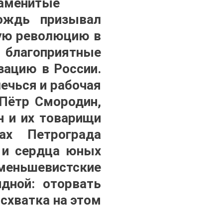
аменитые
вождь призывал
кую революцию в
ь благоприятные
зацию в России.
ечься и рабочая
Пётр Смородин,
н и их товарищи
ах Петрограда
 и сердца юных
-меньшевистские
идной: оторвать
схватка на этом