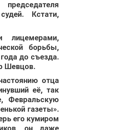
председателя
судей. Кстати,
и лицемерами,
ческой борьбы,
года до съезда.
р Шевцов.
 настоянию отца
инувший её, так
е, Февральскую
енькой газеты».
ерь его кумиром
ников, он даже