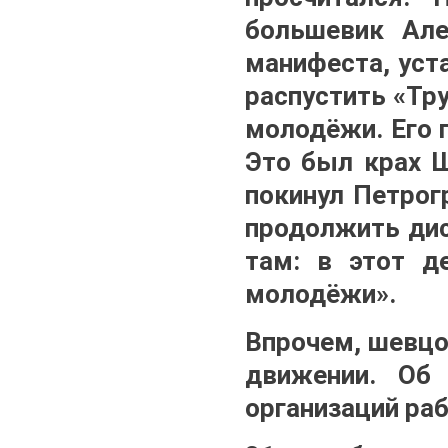
большевик Але
манифеста, уст
распустить «Тр
молодёжи. Его 
Это был крах 
покинул Петрог
продолжить дис
там: в этот д
молодёжи».
Впрочем, шевцо
движении. Об
организаций ра