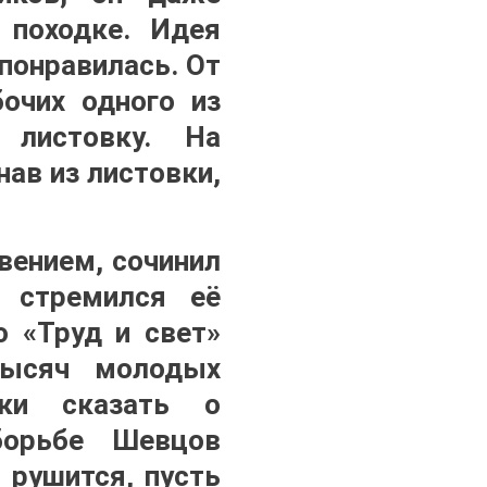
 походке. Идея
понравилась. От
очих одного из
 листовку. На
ав из листовки,
вением, сочинил
 стремился её
о «Труд и свет»
тысяч молодых
тки сказать о
борьбе Шевцов
 рушится, пусть