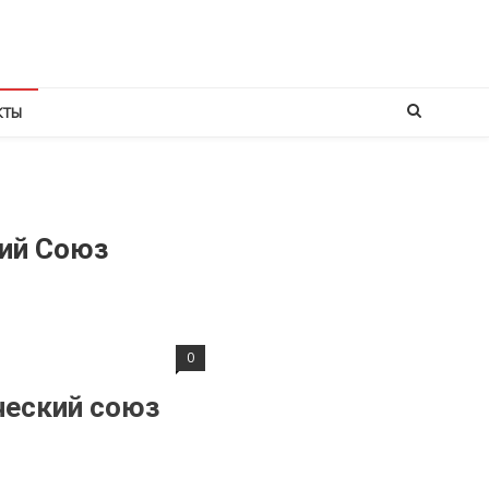
КТЫ
кий Союз
0
ческий союз