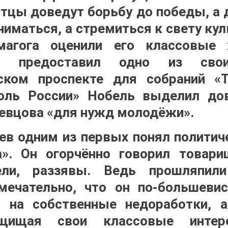
отцы доведут борьбу до победы, а
ниматься, а стремиться к свету ку
магога оценили его классовые 
кий предоставил одно из сво
ском проспекте для собраний «Т
оль России» Нобель выделил до
евцова «для нужд молодёжи».
ев одним из первых понял полити
а». Он огорчённо говорил товар
ели, раззявы. Ведь прошляпил
мечательно, что он по-большевис
и на собственные недоработки, а
ащищая свои классовые инте