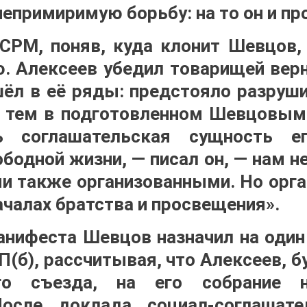
епримиримую борьбу: на то он и пр
СРМ, поняв, куда клонит Шевцов,
ю. Алексеев убедил товарищей верн
шёл в её ряды: предстояло разруш
у тем в подготовленном Шевцовым
ь соглашательская сущность е
ободной жизни, — писал он, — нам н
ми также организованными. Но орг
началах братства и просвещения».
нифеста Шевцов назначил на один
П(б), рассчитывая, что Алексеев, б
ого съезда, на его собрание 
После доклада социал-соглашат