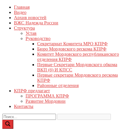
Перейти
Главная
КПРФ Мордовия
Мордовское Региональное отделение КПРФ
к
Видео
содержимому
Архив новостей
ВЖС Надежда России
Структура
Устав
Руководство
Секретариат Комитета МРО КПРФ
Бюро Мордовского рескома КПРФ
Комитет Мордовского республиканского
отделения КПРФ
Первые Секретари Мордовского обкома
ВКП (б) И КПСС
Первые секретари Мордовского рескома
КПРФ
Районные отделения
КПРФ предлагает
ПРОГРАММА КПРФ
Развитие Мордовии
Контакты