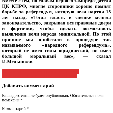
Вместе с тем, по словам первого зампредседателя
ЦК КПРФ, многие сторонники хорошо помнят
борьбу за референдум, которую вела партия 15
лет назад. «Тогда власть в спешке меняла
законодательство, закрывая все правовые двери
и форточки, чтобы сделать возможность
выявления воли народа минимальной. По этой
причине мы прибегали к процедуре так
называемого «народного референдума»,
который не имел силы юридической, но имел
большой моральный вес», — сказал
И.Мельников.
Навигация
Замалчивание – это изощренная форма лжи!
Тарифы ЖКХ в 2019 году повысят дважды
по
записям
Добавить комментарий
Ваш адрес email не будет опубликован.
Обязательные поля
помечены
*
Комментарий
*