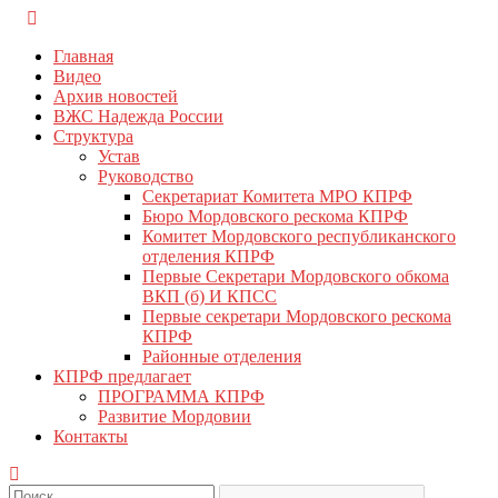
Перейти
КПРФ Мордовия
Мордовское Региональное отделение КПРФ
к
Главная
содержимому
Видео
Архив новостей
ВЖС Надежда России
Структура
Устав
Руководство
Секретариат Комитета МРО КПРФ
Бюро Мордовского рескома КПРФ
Комитет Мордовского республиканского
отделения КПРФ
Первые Секретари Мордовского обкома
ВКП (б) И КПСС
Первые секретари Мордовского рескома
КПРФ
Районные отделения
КПРФ предлагает
ПРОГРАММА КПРФ
Развитие Мордовии
Контакты