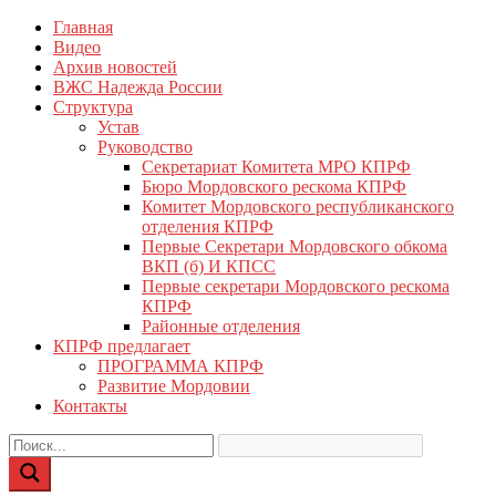
Перейти
Главная
КПРФ Мордовия
Мордовское Региональное отделение КПРФ
к
Видео
содержимому
Архив новостей
ВЖС Надежда России
Структура
Устав
Руководство
Секретариат Комитета МРО КПРФ
Бюро Мордовского рескома КПРФ
Комитет Мордовского республиканского
отделения КПРФ
Первые Секретари Мордовского обкома
ВКП (б) И КПСС
Первые секретари Мордовского рескома
КПРФ
Районные отделения
КПРФ предлагает
ПРОГРАММА КПРФ
Развитие Мордовии
Контакты