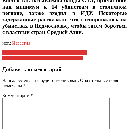
Костяк так называемой банды GTA, причастной
как минимум к 14 убийствам в столичном
регионе, также входил в ИДУ. Некоторые
задержанные рассказали, что тренировались на
убийствах в Подмосковье, чтобы затем бороться
с властями стран Средней Азии.
ист.:
Известия
Навигация
По итогам дворовых встреч (Ульянова, 73)
Красный патруль. Итоги работы за июнь
по
записям
Добавить комментарий
Ваш адрес email не будет опубликован.
Обязательные поля
помечены
*
Комментарий
*