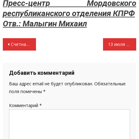
Пресс-центр Мордовского
республиканского отделения КПРФ
Отв.: Малыгин Михаил
Навигация
Счетная палата обнаружила 62 тысячи незавершенных государственных стройки на 4 триллиона рублей
13 июля – Всероссийская акция протеста на Театральной площади г. Саранска с 12.00 часов
по
записям
Добавить комментарий
Ваш адрес email не будет опубликован.
Обязательные
поля помечены
*
Комментарий
*