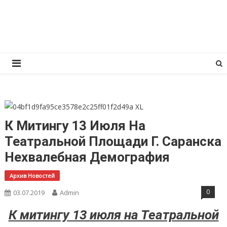
Перейти
КПРФ Мордовия
Мордовское Региональное отделение КПРФ
к
содержимому
К Митингу 13 Июля На
Театральной Площади Г. Саранска
Нехвалебная Демография
Архив Новостей
0
03.07.2019
Admin
К митингу 13 июля на Театральной