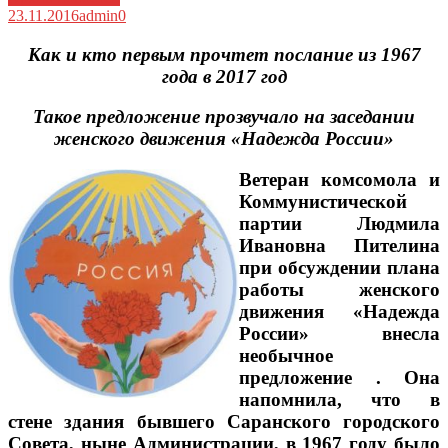
23.11.2016
admin
0
Как и кто первым прочтет послание из 1967
года в 2017 год
Такое предложение прозвучало на заседании
женского движения «Надежда России»
Ветеран комсомола и
Коммунистической
партии Людмила
Ивановна Пителина
при обсуждении плана
работы женского
движения «Надежда
России» внесла
необычное
предложение . Она
напомнила, что в
стене здания бывшего Саранского городского
Совета, ныне Администрации, в 1967 году было