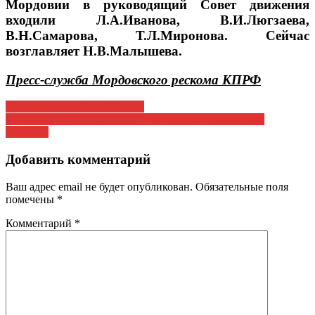
Мордовии в руководящий Совет движения
входили Л.А.Иванова, В.И.Люгзаева,
В.Н.Самарова, Т.Л.Миронова. Сейчас
возглавляет Н.В.Малышева.
Пресс-служба Мордовского рескома КПРФ
Навигация
Поздравляем с Днем Матери
Районные вести Кадошкино Вьется над Паевым флаг
по
КПРФ…
записям
Добавить комментарий
Ваш адрес email не будет опубликован.
Обязательные поля
помечены
*
Комментарий
*