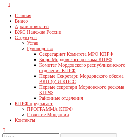
Перейти
КПРФ Мордовия
Мордовское Региональное отделение КПРФ
к
Главная
содержимому
Видео
Архив новостей
ВЖС Надежда России
Структура
Устав
Руководство
Секретариат Комитета МРО КПРФ
Бюро Мордовского рескома КПРФ
Комитет Мордовского республиканского
отделения КПРФ
Первые Секретари Мордовского обкома
ВКП (б) И КПСС
Первые секретари Мордовского рескома
КПРФ
Районные отделения
КПРФ предлагает
ПРОГРАММА КПРФ
Развитие Мордовии
Контакты