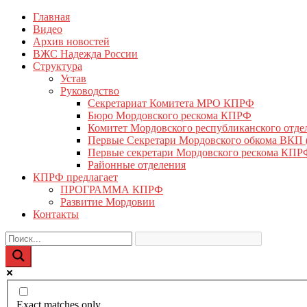
Перейти
Главная
КПРФ Мордовия
Мордовское Региональное отделение КПРФ
к
Видео
содержимому
Архив новостей
ВЖС Надежда России
Структура
Устав
Руководство
Секретариат Комитета МРО КПРФ
Бюро Мордовского рескома КПРФ
Комитет Мордовского республиканского отд
Первые Секретари Мордовского обкома ВКП
Первые секретари Мордовского рескома КПР
Районные отделения
КПРФ предлагает
ПРОГРАММА КПРФ
Развитие Мордовии
Контакты
Exact matches only