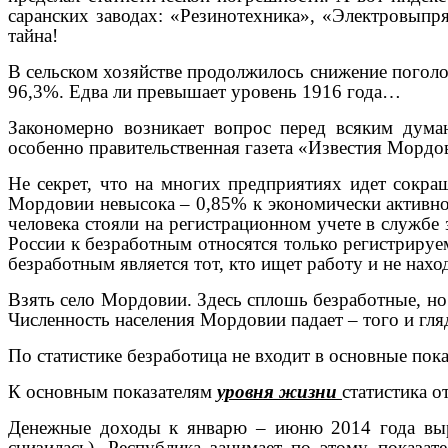
саранских заводах: «Резинотехника», «Электровыпр
тайна!
В сельском хозяйстве продолжилось снижение поголов
96,3%. Едва ли превышает уровень 1916 года…
Закономерно возникает вопрос перед всяким дума
особенно правительственная газета «Известия Мордо
Не секрет, что на многих предприятиях идет сокра
Мордовии невысока – 0,85% к экономически активно
человека стояли на регистрационном учете в службе з
России к безработным относятся только регистрируе
безработным является тот, кто ищет работу и не нахо
Взять село Мордовии. Здесь сплошь безработные, но 
Численность населения Мордовии падает – того и гля
По статистике безработица не входит в основные показ
К основным показателям
уровня жизни
статистика о
Денежные доходы к январю – июню 2014 года вырос
снизилась). Республика занимает по этому показа