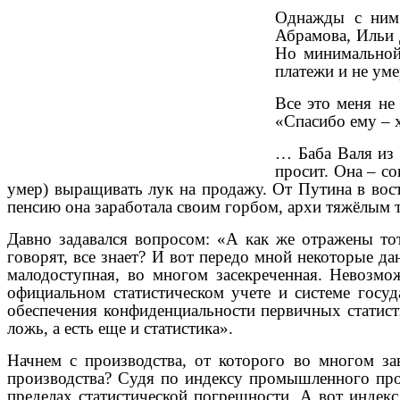
Однажды с ним 
Абрамова, Ильи 
Но минимальной 
платежи и не уме
Все это меня не
«Спасибо ему – 
… Баба Валя из 
просит. Она – со
умер) выращивать лук на продажу. От Путина в вост
пенсию она заработала своим горбом, архи тяжёлым 
Давно задавался вопросом: «А как же отражены тот
говорят, все знает? И вот передо мной некоторые да
малодоступная, во многом засекреченная. Невозмо
официальном статистическом учете и системе госу
обеспечения конфиденциальности первичных статист
ложь, а есть еще и статистика».
Начнем с производства, от которого во многом за
производства? Судя по индексу промышленного произ
пределах статистической погрешности. А вот индекс 