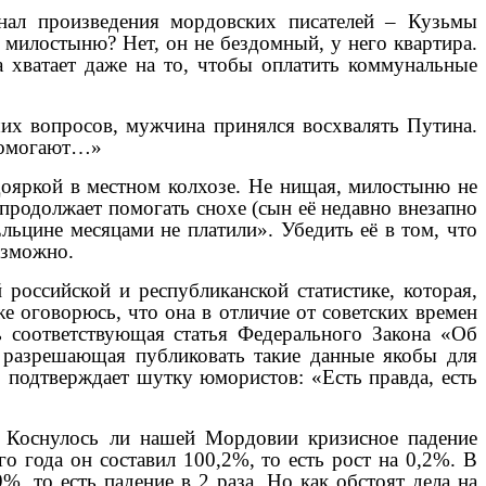
нал произведения мордовских писателей – Кузьмы
милостыню? Нет, он не бездомный, у него квартира.
 хватает даже на то, чтобы оплатить коммунальные
ших вопросов, мужчина принялся восхвалять Путина.
 помогают…»
ояркой в местном колхозе. Не нищая, милостыню не
 продолжает помогать снохе (сын её недавно внезапно
льцине месяцами не платили». Убедить её в том, что
озможно.
российской и республиканской статистике, которая,
же оговорюсь, что она в отличие от советских времен
ь соответствующая статья Федерального Закона «Об
е разрешающая публиковать такие данные якобы для
 подтверждает шутку юмористов: «Есть правда, есть
и. Коснулось ли нашей Мордовии кризисное падение
о года он составил 100,2%, то есть рост на 0,2%. В
%, то есть падение в 2 раза. Но как обстоят дела на