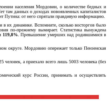
лоении населения Мордовии, о количестве бедных и
Нет там данных о доходах новоявленных капиталистов
лит Путина: от него спрятали правдивую информацию.
и в их динамике. Вспомните, сколько восторгов было
овия по-прежнему вымирает. Статистика вынуждена
ли
119,8%
. Превышение умерших над родившимися в
ьном округе. Мордовию опережает только Пензенская
5 человек, а приехало всего лишь 5003 человека (без
омический курс России, принимать и осуществлять
бернатора Иркутской области, первого секретаря Комитета