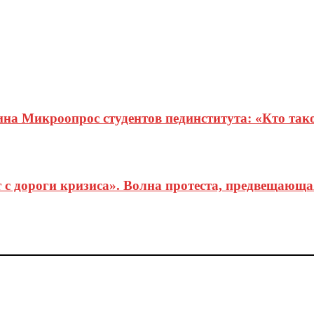
на Микроопрос студентов пединститута: «Кто так
 с дороги кризиса». Волна протеста, предвещающа