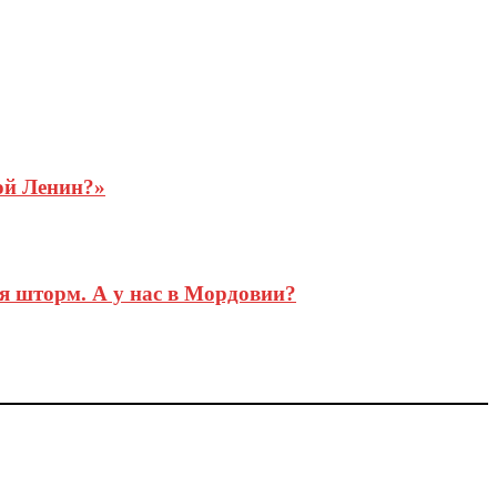
ой Ленин?»
я шторм. А у нас в Мордовии?