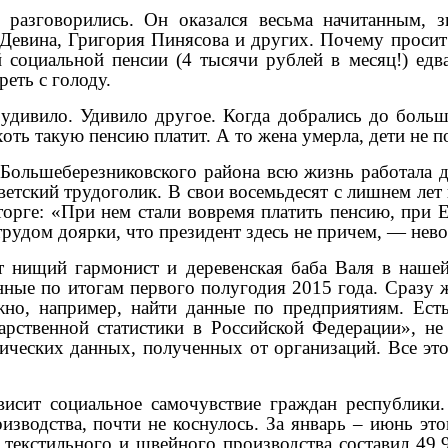
разговорились. Он оказался весьма начитанным, з
Девина, Григория Пинясова и других. Почему просит 
социальной пенсии (4 тысячи рублей в месяц!) едва
реть с голоду.
 удивило. Удивило другое. Когда добрались до боль
хоть такую пенсию платит. А то жена умерла, дети не
Большеберезниковского района всю жизнь работала д
ветский трудоголик. В свои восемьдесят с лишнем лет
орге: «При нем стали вовремя платить пенсию, при Е
трудом доярки, что президент здесь не причем, — нев
 нищий гармонист и деревенская баба Валя в нашей 
нные по итогам первого полугодия 2015 года. Сразу 
жно, например, найти данные по предприятиям. Ест
дарственной статистики в Российской Федерации», н
ических данных, полученных от организаций. Все это
висит социальное самочувствие граждан республик
водства, почти не коснулось. За январь – июнь этог
текстильного и швейного производства составил 49,9