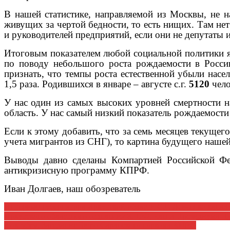
В нашей статистике, направляемой из Москвы, не 
живущих за чертой бедности, то есть нищих. Там не
и руководителей предприятий, если они не депутаты
Итоговым показателем любой социальной политики яв
по поводу небольшого роста рождаемости в Росси
признать, что темпы роста естественной убыли насе
1,5 раза. Родившихся в январе – августе с.г.
5120
чело
У нас один из самых высоких уровней смертности н
область. У нас самый низкий показатель рождаемост
Если к этому добавить, что за семь месяцев текущег
учета мигрантов из СНГ), то картина будущего наше
Выводы давно сделаны Компартией Российской Фед
антикризисную программу КПРФ.
Иван Долгаев, наш обозреватель
Навигация
Интервью губернатора Иркутской области С.Г. Левченко кана
Иркутского областного отделения КПРФ, члена Президиума Ц
по
8 октября. Заседание Бюро Саранского горкома КПРФ