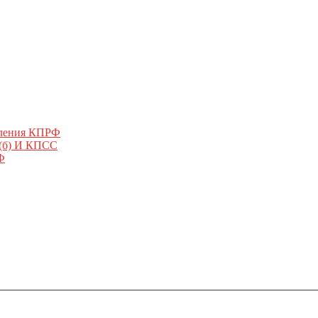
еления КПРФ
 (б) И КПСС
Ф