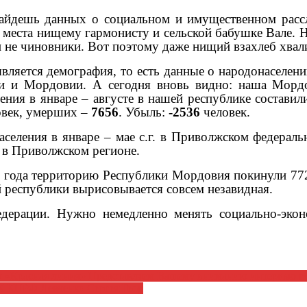
найдешь данных о социальном и имущественном расс
т места нищему гармонисту и сельской бабушке Вале. 
 и не чиновники. Вот поэтому даже нищий взахлеб хва
ляется демография, то есть данные о народонаселени
и и Мордовии. А сегодня вновь видно: наша Морд
ления в январе – августе в нашей республике состави
век, умерших –
7656
. Убыль:
-2536
человек.
аселения в январе – мае с.г. в Приволжском федерал
и в Приволжском регионе.
о года территорию Республики Мордовия покинули 772
й республики вырисовывается совсем незавидная.
ерации. Нужно немедленно менять социально-экон
лу «Красная линия» Представляем Вашему вниманию интервью гу
К КПРФ Левченко Сергея Геор