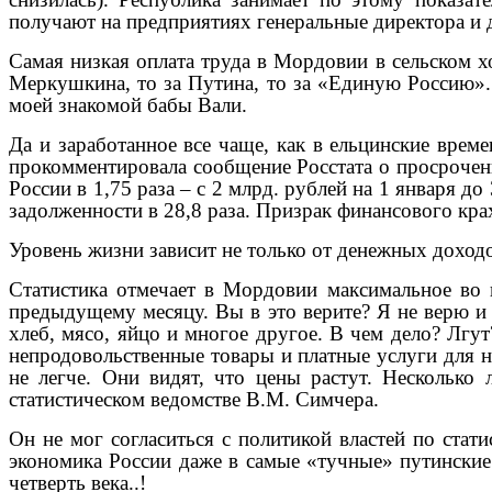
получают на предприятиях генеральные директора и д
Самая низкая оплата труда в Мордовии в сельском х
Меркушкина, то за Путина, то за «Единую Россию». 
моей знакомой бабы Вали.
Да и заработанное все чаще, как в ельцинские врем
прокомментировала сообщение Росстата о просроченно
России в 1,75 раза – с 2 млрд. рублей на 1 января д
задолженности в 28,8 раза. Призрак финансового крах
Уровень жизни зависит не только от денежных доходов
Статистика отмечает в Мордовии максимальное во 
предыдущему месяцу. Вы в это верите? Я не верю и 
хлеб, мясо, яйцо и многое другое. В чем дело? Лгут
непродовольственные товары и платные услуги для н
не легче. Они видят, что цены растут. Несколько 
статистическом ведомстве В.М. Симчера.
Он не мог согласиться с политикой властей по стат
экономика России даже в самые «тучные» путинские 
четверть века..!