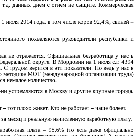
 т.д. данных днем с огнем не сыщите. Коммерческая
1 июля 2014 года, в том числе коров 92,4%, свиней –
стоянного похваляются руководители республики и
ак не отражается. Официальная безработица у нас в
едеральной округе. В Мордовии на 1 июля с.г. 4394
. С трудом верится в эти показатели! Но ведь у нас в
 По методике МОТ (международной организации труда)
ся немалое количество.
 они устремляются в Москву и другие крупные города.
 – тот плохо живет. Кто не работает – чаще болеет.
 за месяц и реальную начисленную заработную плату.
аработная плата – 95,6% (то есть даже официально
руге. Средняя температура по больнице! А сколько