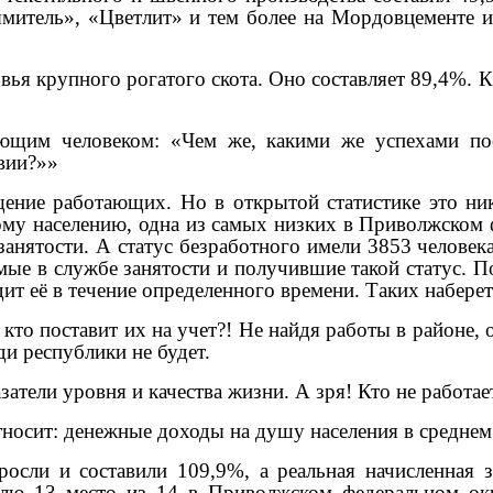
ямитель», «Цветлит» и тем более на Мордовцементе и
ья крупного рогатого скота. Оно составляет 89,4%. К 
ющим человеком: «Чем же, какими же успехами по
вии?»»
щение работающих. Но в открытой статистике это ник
му населению, одна из самых низких в Приволжском ф
анятости. А статус безработного имели 3853 человека
мые в службе занятости и получившие такой статус.
дит её в течение определенного времени. Таких наберет
кто поставит их на учет?! Не найдя работы в районе,
ди республики не будет.
атели уровня и качества жизни. А зря! Кто не работает
тносит: денежные доходы на душу населения в среднем
ли и составили 109,9%, а реальная начисленная з
телю 13 место из 14 в Приволжском федеральном ок