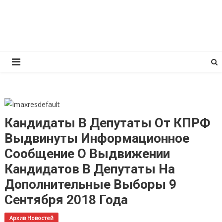
Перейти
КПРФ Мордовия
Мордовское Региональное отделение КПРФ
к
содержимому
Кандидаты В Депутаты От КПРФ
Выдвинуты Информационное
Сообщение О Выдвижении
Кандидатов В Депутаты На
Дополнительные Выборы 9
Сентября 2018 Года
Архив Новостей