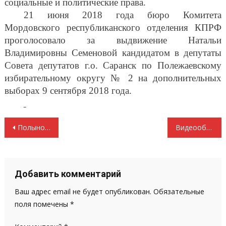
социальные и политические права.
21 июня 2018 года бюро Комитета
Мордовского республиканского отделения КПРФ
проголосовало за выдвижение Натальи
Владимировны Семеновой кандидатом в депутаты
Совета депутатов г.о. Саранск по Полежаевскому
избирательному округу № 2 на дополнительных
выборах 9 сентября 2018 года.
Навигация
Полынов Василий Федорович первый секретарь Рузаевкого райкома КПРФ,депутат Совета депутатов г.п. Рузаевка
Видеообращение к президенту В.В.Путину от пожилых людей с.Вырыпаево Ромодановского района.
по
записям
Добавить комментарий
Ваш адрес email не будет опубликован.
Обязательные
поля помечены
*