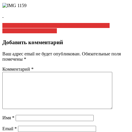
Навигация
Интерес к коммунистической символике не иссекает
Весна 1945-го — навсегда!
по
записям
Добавить комментарий
Ваш адрес email не будет опубликован.
Обязательные поля
помечены
*
Комментарий
*
Имя
*
Email
*