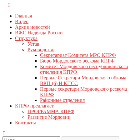
Перейти
КПРФ Мордовия
Мордовское Региональное отделение КПРФ
к
Главная
содержимому
Видео
Архив новостей
ВЖС Надежда России
Структура
Устав
Руководство
Секретариат Комитета МРО КПРФ
Бюро Мордовского рескома КПРФ
Комитет Мордовского республиканского
отделения КПРФ
Первые Секретари Мордовского обкома
ВКП (б) И КПСС
Первые секретари Мордовского рескома
КПРФ
Районные отделения
КПРФ предлагает
ПРОГРАММА КПРФ
Развитие Мордовии
Контакты