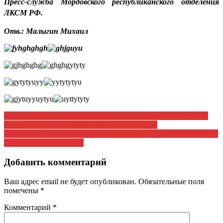
Пресс-служба Мордовского республиканского отделения
ЛКСМ РФ.
Отв.: Малыгин Михаил
Навигация
Агитационные выходы продолжаются: Теперь коммунисты
вышли на ул. Полежаева и ул. Ботевградская
по
Вместе добьемся построения справедливой России! Заявление
записям
Президиума ЦК КПРФ
Добавить комментарий
Ваш адрес email не будет опубликован.
Обязательные поля
помечены
*
Комментарий
*