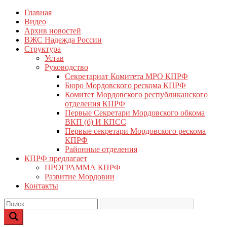
Перейти
Главная
КПРФ Мордовия
Мордовское Региональное отделение КПРФ
к
Видео
содержимому
Архив новостей
ВЖС Надежда России
Структура
Устав
Руководство
Секретариат Комитета МРО КПРФ
Бюро Мордовского рескома КПРФ
Комитет Мордовского республиканского
отделения КПРФ
Первые Секретари Мордовского обкома
ВКП (б) И КПСС
Первые секретари Мордовского рескома
КПРФ
Районные отделения
КПРФ предлагает
ПРОГРАММА КПРФ
Развитие Мордовии
Контакты