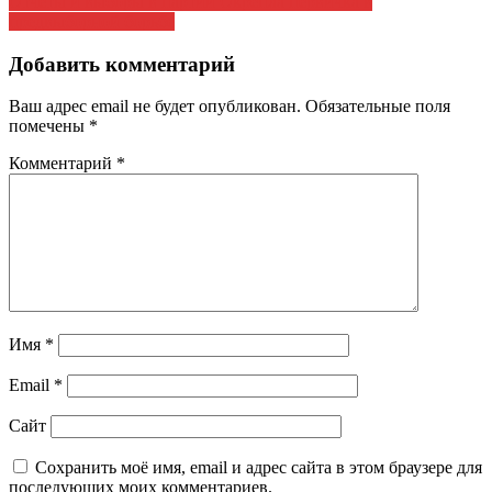
записям
Отчеты и выборы в партии Окрепла первичка в
предвыборной борьбе
Добавить комментарий
Ваш адрес email не будет опубликован.
Обязательные поля
помечены
*
Комментарий
*
Имя
*
Email
*
Сайт
Сохранить моё имя, email и адрес сайта в этом браузере для
последующих моих комментариев.