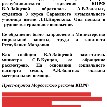
республиканского отделения КПРФ
В.А.Зайцевой обратилась А.В.Золотых,
студентка 3 курса Саранского музыкального
училища имени Л.П.Кирюкова. Она попала в
трудное материальное положение.
Ее обращение было направлено в Министерство
социальной защиты, труда и занятости
Республики Мордовия.
Как сообщил В.А.Зайцевой заместитель
министра С.В.Купцов, ее обращение
рассмотрено. На основании социального
паспорта семьи, А.В.Золотых оказана
материальная помощь.
Пресс-служба Мордовского рескома КПРФ
Навигация
Готовиться к новым сражениям. Доклад Председателя
Центрального Комитета КПРФ Г.А. Зюганова на мартовском
по
2018 года пленуме ЦК партии