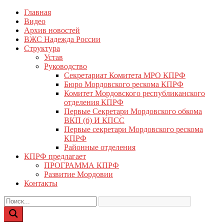
Перейти
Главная
КПРФ Мордовия
Мордовское Региональное отделение КПРФ
к
Видео
содержимому
Архив новостей
ВЖС Надежда России
Структура
Устав
Руководство
Секретариат Комитета МРО КПРФ
Бюро Мордовского рескома КПРФ
Комитет Мордовского республиканского
отделения КПРФ
Первые Секретари Мордовского обкома
ВКП (б) И КПСС
Первые секретари Мордовского рескома
КПРФ
Районные отделения
КПРФ предлагает
ПРОГРАММА КПРФ
Развитие Мордовии
Контакты