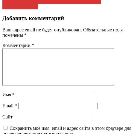
Навигация
14 октября ПРИГЛАШАЕМ Советская площадь
Прежним курсом
по
записям
Добавить комментарий
Ваш адрес email не будет опубликован.
Обязательные поля
помечены
*
Комментарий
*
Имя
*
Email
*
Сайт
Сохранить моё имя, email и адрес сайта в этом браузере для
последующих моих комментариев.