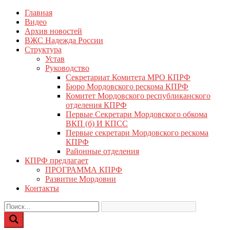
Перейти
Главная
КПРФ Мордовия
Мордовское Региональное отделение КПРФ
к
Видео
содержимому
Архив новостей
ВЖС Надежда России
Структура
Устав
Руководство
Секретариат Комитета МРО КПРФ
Бюро Мордовского рескома КПРФ
Комитет Мордовского республиканского
отделения КПРФ
Первые Секретари Мордовского обкома
ВКП (б) И КПСС
Первые секретари Мордовского рескома
КПРФ
Районные отделения
КПРФ предлагает
ПРОГРАММА КПРФ
Развитие Мордовии
Контакты