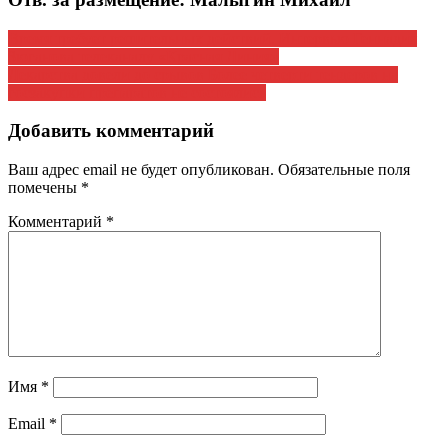
Навигация
Время требует решительных действий. Интервью Геннадия
Зюганова телеканалу «Красная Линия»
по
Лекарства довели до срывов Более четверти тендеров на
записям
госзакупки препаратов не состоялись
Добавить комментарий
Ваш адрес email не будет опубликован.
Обязательные поля
помечены
*
Комментарий
*
Имя
*
Email
*