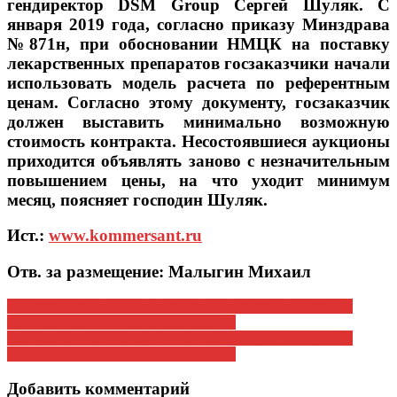
гендиректор DSM Group Сергей Шуляк. С
января 2019 года, согласно приказу Минздрава
№871н, при обосновании НМЦК на поставку
лекарственных препаратов госзаказчики начали
использовать модель расчета по референтным
ценам. Согласно этому документу, госзаказчик
должен выставить минимально возможную
стоимость контракта. Несостоявшиеся аукционы
приходится объявлять заново с незначительным
повышением цены, на что уходит минимум
месяц, поясняет господин Шуляк.
Ист.:
www.kommersant.ru
Отв. за размещение: Малыгин Михаил
Навигация
Лекарства довели до срывов Более четверти тендеров на
госзакупки препаратов не состоялись
по
Лекарства довели до срывов Более четверти тендеров на
записям
госзакупки препаратов не состоялись
Добавить комментарий