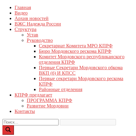
Перейти
Главная
КПРФ Мордовия
Мордовское Региональное отделение КПРФ
к
Видео
содержимому
Архив новостей
ВЖС Надежда России
Структура
Устав
Руководство
Секретариат Комитета МРО КПРФ
Бюро Мордовского рескома КПРФ
Комитет Мордовского республиканского
отделения КПРФ
Первые Секретари Мордовского обкома
ВКП (б) И КПСС
Первые секретари Мордовского рескома
КПРФ
Районные отделения
КПРФ предлагает
ПРОГРАММА КПРФ
Развитие Мордовии
Контакты