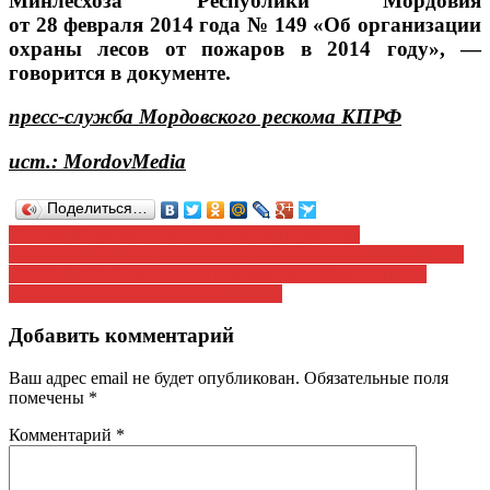
Минлесхоза Республики Мордовия
от 28 февраля 2014 года № 149 «Об организации
охраны лесов от пожаров в 2014 году», —
говорится в документе.
пресс-служба Мордовского рескома КПРФ
ист.: MordovMedia
Поделиться…
Навигация
Жители Мордовии пьют некачественную воду
Постановление IV (апрельского) совместного пленума ЦК и
по
ЦКРК КПРФ О задачах по повышению эффективности
записям
работы депутатского корпуса КПРФ
Добавить комментарий
Ваш адрес email не будет опубликован.
Обязательные поля
помечены
*
Комментарий
*