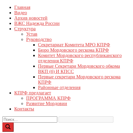
Перейти
Главная
КПРФ Мордовия
Мордовское Региональное отделение КПРФ
к
Видео
содержимому
Архив новостей
ВЖС Надежда России
Структура
Устав
Руководство
Секретариат Комитета МРО КПРФ
Бюро Мордовского рескома КПРФ
Комитет Мордовского республиканского
отделения КПРФ
Первые Секретари Мордовского обкома
ВКП (б) И КПСС
Первые секретари Мордовского рескома
КПРФ
Районные отделения
КПРФ предлагает
ПРОГРАММА КПРФ
Развитие Мордовии
Контакты