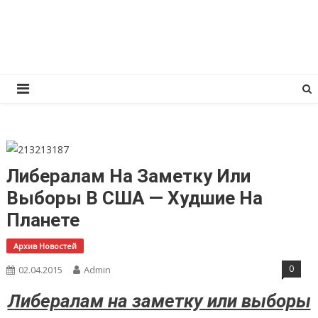
Перейти
КПРФ Мордовия
Мордовское Региональное отделение КПРФ
к
содержимому
Либералам На Заметку Или
Выборы В США — Худшие На
Планете
Архив Новостей
0
02.04.2015
Admin
Либералам на заметку или выборы