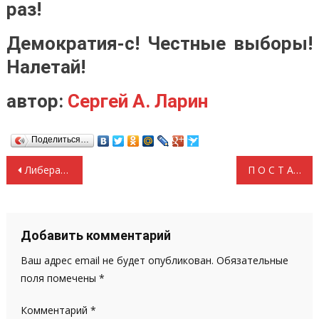
раз!
Демократия-с! Честные выборы!
Налетай!
автор:
Сергей А. Ларин
Поделиться…
Навигация
Либералам на заметку или выборы в США — худшие на планете
П О С Т А Н О В Л Е Н И Е Президиума ЦК КПРФ «О 145-летии со дня рождения В.И.Ленина»
по
записям
Добавить комментарий
Ваш адрес email не будет опубликован.
Обязательные
поля помечены
*
Комментарий
*