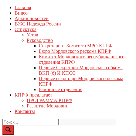
Перейти
Главная
КПРФ Мордовия
Мордовское Региональное отделение КПРФ
к
Видео
содержимому
Архив новостей
ВЖС Надежда России
Структура
Устав
Руководство
Секретариат Комитета МРО КПРФ
Бюро Мордовского рескома КПРФ
Комитет Мордовского республиканского
отделения КПРФ
Первые Секретари Мордовского обкома
ВКП (б) И КПСС
Первые секретари Мордовского рескома
КПРФ
Районные отделения
КПРФ предлагает
ПРОГРАММА КПРФ
Развитие Мордовии
Контакты