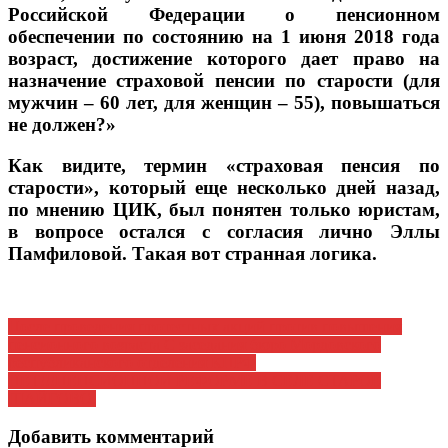
Российской Федерации о пенсионном
обеспечении по состоянию на 1 июня 2018 года
возраст, достижение которого дает право на
назначение страховой пенсии по старости (для
мужчин – 60 лет, для женщин – 55), повышаться
не должен?»
Как видите, термин «страховая пенсия по
старости», который еще несколько дней назад,
по мнению ЦИК, был понятен только юристам,
в вопросе остался с согласия лично Эллы
Памфиловой. Такая вот странная логика.
Навигация
После проведения протестных акций против повышения
пенсионного возраста С заседания бюро Мордовского
по
республиканского отделения КПРФ
записям
НЕТ!!!ПЕНСИОННОЙ РЕФОРМЕ В СЕЛЕ СТАРОЕ
ШАЙГОВО.
Добавить комментарий