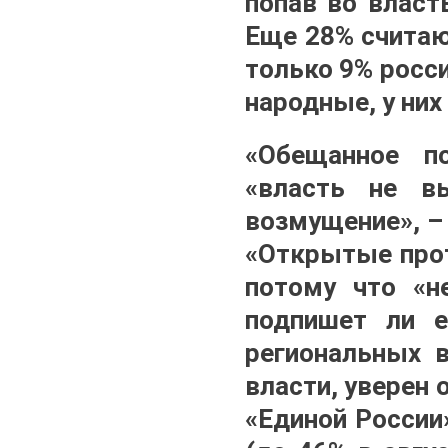
попав во власт
Еще 28% считаю
только 9% росси
народные, у них
«Обещанное по
«власть не в
возмущение», –
«Открытые прот
потому что «н
подпишет ли е
региональных в
власти, уверен 
«Единой России