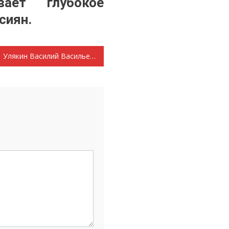
ает глубокое
сиян.
Улякин Василий Васильевич кандидат в депутаты Совета депутатов Челмодеевско-Майданского сельского поселения пятого созыва