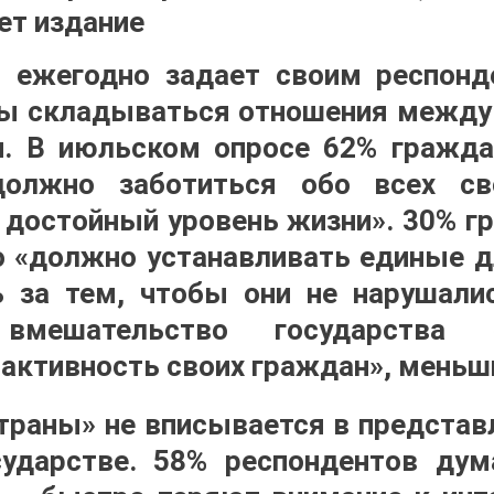
ет издание
» ежегодно задает своим респонд
ы складываться отношения между
. В июльском опросе 62% гражда
должно заботиться обо всех св
 достойный уровень жизни». 30% г
о «должно устанавливать единые д
 за тем, чтобы они не нарушалис
 вмешательство государств
активность своих граждан», меньши
траны» не вписывается в представ
сударстве. 58% респондентов дум