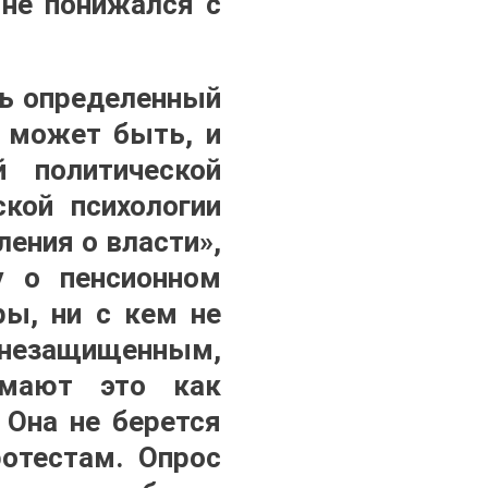
 не понижался с
ть определенный
, может быть, и
 политической
ской психологии
ения о власти»,
у о пенсионном
ры, ни с кем не
м незащищенным,
имают это как
 Она не берется
ротестам. Опрос