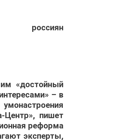
во россиян
 им «достойный
интересами» – в
 умонастроения
а-Центр», пишет
сионная реформа
агают эксперты,