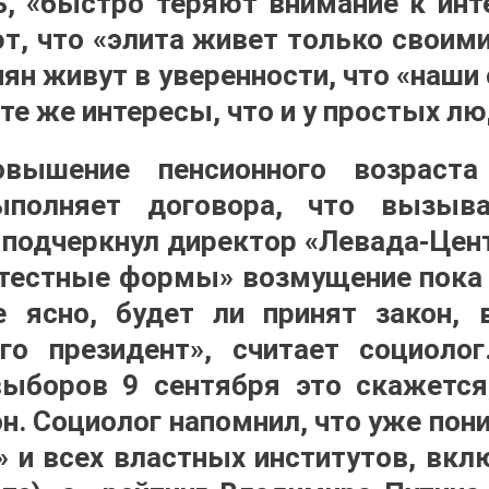
ь, «быстро теряют внимание к инт
т, что «элита живет только своими
ян живут в уверенности, что «наши
 те же интересы, что и у простых лю
вышение пенсионного возраста
ыполняет договора, что вызыва
 подчеркнул директор «Левада-Цент
естные формы» возмущение пока 
е ясно, будет ли принят закон, 
го президент», считает социолог
ыборов 9 сентября это скажется
он. Социолог напомнил, что уже пон
» и всех властных институтов, вкл