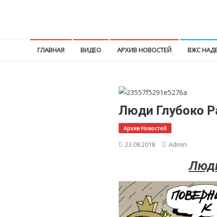
Перейти
к
КПРФ Мордовия
Мордовское Региональное отделение КПРФ
содержимому
ГЛАВНАЯ
ВИДЕО
АРХИВ НОВОСТЕЙ
ВЖС НАД
Люди Глубоко Р
Архив Новостей
23.08.2018
Admin
Люди