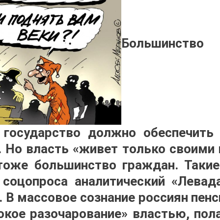
Большинст
 государство должно обеспечить
. Но власть «живет только своими 
тоже большинство граждан. Такие
соцопроса аналитический «Левад
 В массовое сознание россиян пен
окое разочарование» властью, пол