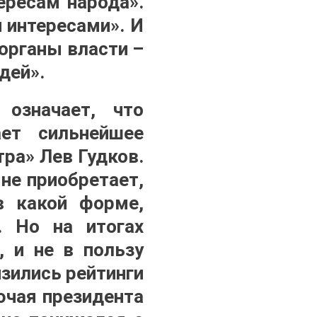
ересам народа».
 интересами». И
 органы власти –
дей».
 означает, что
ет сильнейшее
ра» Лев Гудков.
не приобретает,
в какой форме,
. Но на итогах
, и не в пользу
изились рейтинги
ючая президента