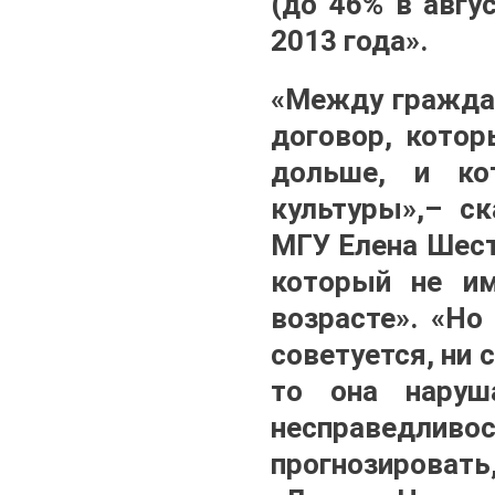
(до 46% в авгу
2013 года».
«Между граждан
договор, котор
дольше, и ко
культуры»,– ск
МГУ Елена Шест
который не им
возрасте». «Но
советуется, ни
то она наруш
несправедливос
прогнозировать