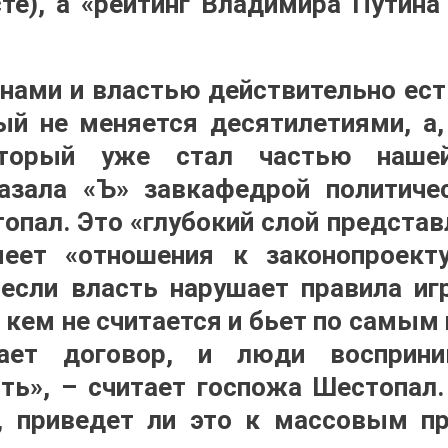
сте), а «рейтинг Владимира Путина
ами и властью действительно ес
ый не меняется десятилетиями, а
торый уже стал частью нашей
азала «Ъ» завкафедрой политиче
опал. Это «глубокий слой представл
еет «отношения к законопроект
 если власть нарушает правила иг
 с кем не считается и бьет по самы
ает договор, и люди восприн
ть», – считает госпожа Шестопал.
, приведет ли это к массовым п