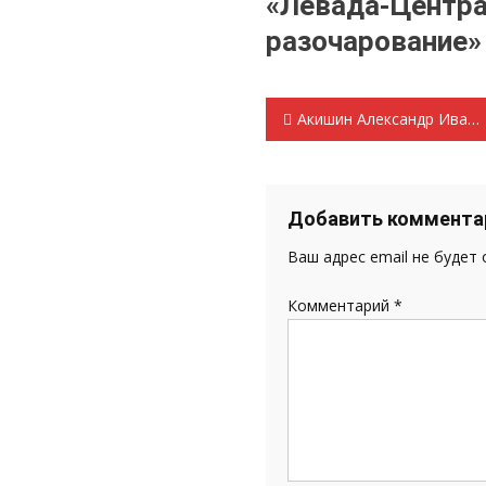
«Левада-Цен
разочарование» 
Навигация
Акишин Александр Иванович — кандидат в депутаты Совета депутатов Инсарского муниципального района шестого созыва
по
записям
Добавить коммента
Ваш адрес email не будет
Комментарий
*