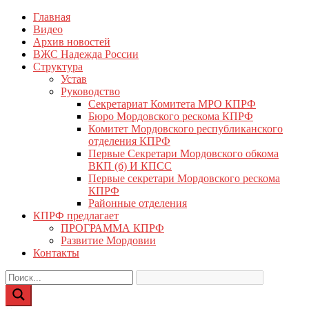
Перейти
Главная
КПРФ Мордовия
Мордовское Региональное отделение КПРФ
к
Видео
содержимому
Архив новостей
ВЖС Надежда России
Структура
Устав
Руководство
Секретариат Комитета МРО КПРФ
Бюро Мордовского рескома КПРФ
Комитет Мордовского республиканского
отделения КПРФ
Первые Секретари Мордовского обкома
ВКП (б) И КПСС
Первые секретари Мордовского рескома
КПРФ
Районные отделения
КПРФ предлагает
ПРОГРАММА КПРФ
Развитие Мордовии
Контакты