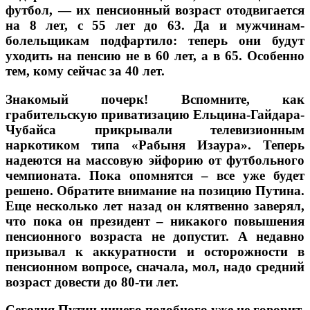
футбол, — их пенсионный возраст отодвигается
на 8 лет, с 55 лет до 63. Да и мужчинам-
болельщикам подфартило: теперь они будут
уходить на пенсию не в 60 лет, а в 65. Особенно
тем, кому сейчас за 40 лет.
Знакомый почерк! Вспомните, как
грабительскую приватизацию Ельцина-Гайдара-
Чубайса прикрывали телевизионным
наркотиком типа «Рабыня Изаура». Теперь
надеются на массовую эйфорию от футбольного
чемпионата. Пока опомнятся – все уже будет
решено. Обратите внимание на позицию Путина.
Еще несколько лет назад он клятвенно заверял,
что пока он президент – никакого повышения
пенсионного возраста не допустит. А недавно
призывал к аккуратности и осторожности в
пенсионном вопросе, сначала, мол, надо средний
возраст довести до 80-ти лет.
Сегодня Путин ничего подобного уже не говорит.