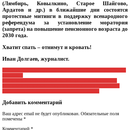
(Лямбирь, Ковылкино, Старое Шайгово,
Ардатов и др.) в ближайшие дни состоятся
протестные митинги в поддержку всенародного
референдума за установление моратория
(запрета) на повышение пенсионного возраста до
2030 года.
Хватит спать – отнимут и кровать!
Иван Долгаев, журналист.
Навигация
Готовимся к Всероссийской акции протеста Лямбирцев зовем
на митинг
по
Готовимся к Всероссийской акции протеста Коммунисты
записям
Мордовии продолжают сбор подписей против повышения
пенсионного возраста и коммунального грабежа
Добавить комментарий
Ваш адрес email не будет опубликован.
Обязательные поля
помечены
*
Комментарий
*