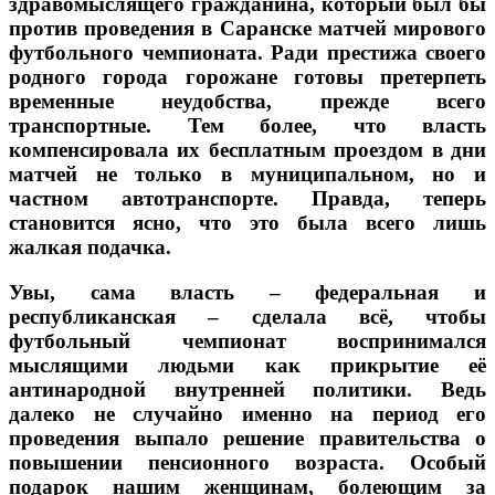
здравомыслящего гражданина, который был бы
против проведения в Саранске матчей мирового
футбольного чемпионата. Ради престижа своего
родного города горожане готовы претерпеть
временные неудобства, прежде всего
транспортные. Тем более, что власть
компенсировала их бесплатным проездом в дни
матчей не только в муниципальном, но и
частном автотранспорте. Правда, теперь
становится ясно, что это была всего лишь
жалкая подачка.
Увы, сама власть – федеральная и
республиканская – сделала всё, чтобы
футбольный чемпионат воспринимался
мыслящими людьми как прикрытие её
антинародной внутренней политики. Ведь
далеко не случайно именно на период его
проведения выпало решение правительства о
повышении пенсионного возраста. Особый
подарок нашим женщинам, болеющим за