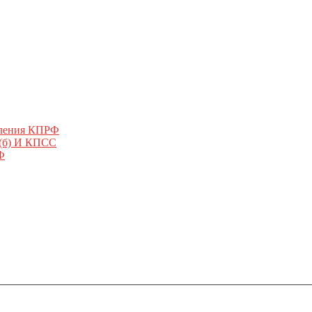
еления КПРФ
 (б) И КПСС
Ф