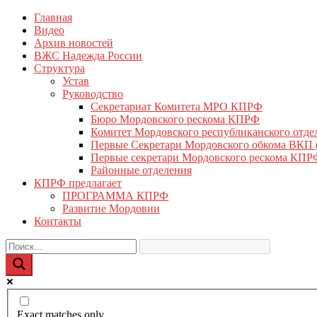
Перейти
Главная
КПРФ Мордовия
Мордовское Региональное отделение КПРФ
к
Видео
содержимому
Архив новостей
ВЖС Надежда России
Структура
Устав
Руководство
Секретариат Комитета МРО КПРФ
Бюро Мордовского рескома КПРФ
Комитет Мордовского республиканского отд
Первые Секретари Мордовского обкома ВКП
Первые секретари Мордовского рескома КПР
Районные отделения
КПРФ предлагает
ПРОГРАММА КПРФ
Развитие Мордовии
Контакты
Exact matches only