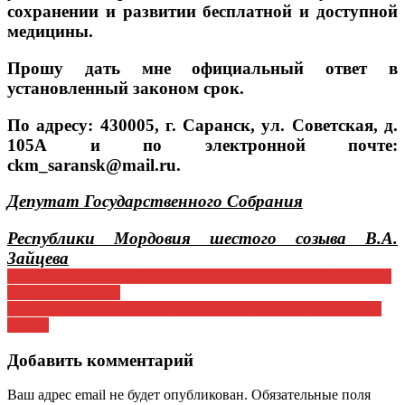
сохранении и развитии бесплатной и доступной
медицины.
Прошу дать мне официальный ответ в
установленный законом срок.
По адресу: 430005, г. Саранск, ул. Советская, д.
105А и по электронной почте:
ckm
_
saransk
@
mail
.
ru
.
Депутат Государственного Собрания
Республики Мордовия шестого созыва В.А.
Зайцева
Навигация
Вы за это голосовали? ЛЕЧИШЬСЯ В БОЛЬНИЦЕ – ПЛАТИ
ЗА ЛЕКАРСТВА!
по
Минфин предложил в два раза снизить темпы роста зарплат
записям
врачей
Добавить комментарий
Ваш адрес email не будет опубликован.
Обязательные поля