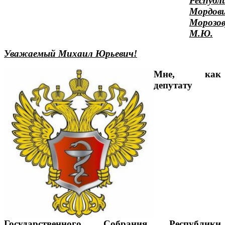
Республ
Мордов
Морозов
М.Ю.
Уважаемый Михаил Юрьевич!
Мне, как
депутату
Государственного Собрания Республики