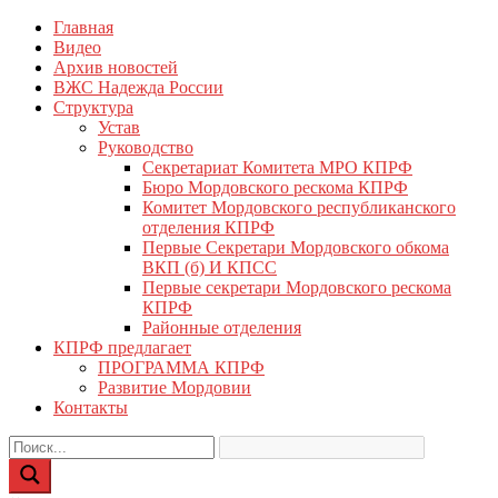
Перейти
Главная
КПРФ Мордовия
Мордовское Региональное отделение КПРФ
к
Видео
содержимому
Архив новостей
ВЖС Надежда России
Структура
Устав
Руководство
Секретариат Комитета МРО КПРФ
Бюро Мордовского рескома КПРФ
Комитет Мордовского республиканского
отделения КПРФ
Первые Секретари Мордовского обкома
ВКП (б) И КПСС
Первые секретари Мордовского рескома
КПРФ
Районные отделения
КПРФ предлагает
ПРОГРАММА КПРФ
Развитие Мордовии
Контакты