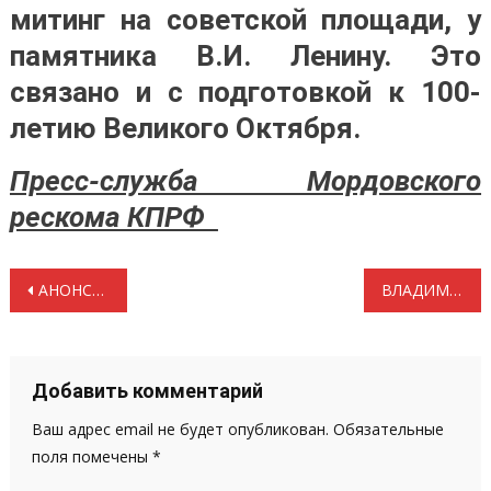
митинг на советской площади, у
памятника В.И. Ленину. Это
связано и с подготовкой к 100-
летию Великого Октября.
Пресс-служба Мордовского
рескома КПРФ
Навигация
АНОНСЫ СОБЫТИЙ Гвоздики – Генералиссимусу Сталину. За социальные права женщин
ВЛАДИМИР ВОЛКОВ: столетию Великого Октября уделим достаточное внимание
по
записям
Добавить комментарий
Ваш адрес email не будет опубликован.
Обязательные
поля помечены
*