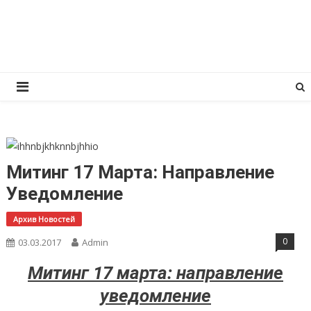
Перейти
КПРФ Мордовия
Мордовское Региональное отделение КПРФ
к
содержимому
Митинг 17 Марта: Направление
Уведомление
Архив Новостей
0
03.03.2017
Admin
Митинг 17 марта: направление
уведомление