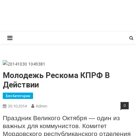
Перейти
КПРФ Мордовия
Мордовское Региональное отделение КПРФ
к
содержимому
Молодежь Рескома КПРФ В
Действии
Без Категории
0
30.10.2014
Admin
Праздник Великого Октября — один из
важных для коммунистов. Комитет
Мордовского республиканского отделения