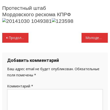
Протестный штаб
Мордовского рескома КПРФ
Навигация
Продолжая традиции первых комсомольцев
Молодежь рескома КПРФ в действии
по
записям
Добавить комментарий
Ваш адрес email не будет опубликован.
Обязательные
поля помечены
*
Комментарий
*