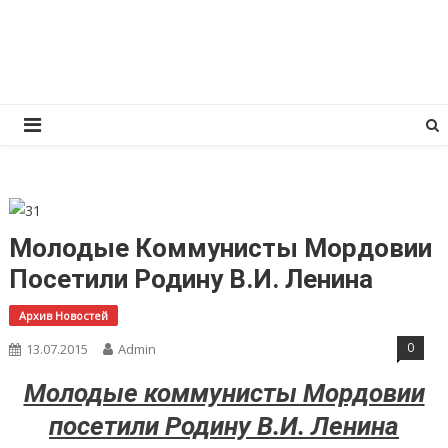
Перейти
КПРФ Мордовия
Мордовское Региональное отделение КПРФ
к
содержимому
Молодые Коммунисты Мордовии
Посетили Родину В.И. Ленина
Архив Новостей
0
13.07.2015
Admin
Молодые коммунисты Мордовии
посетили Родину В.И. Ленина