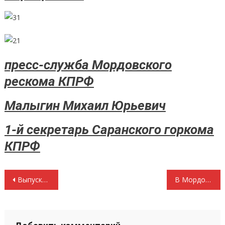
пресс-служба Мордовского
рескома КПРФ
Малыгин Михаил Юрьевич
1-й секретарь Саранского горкома
КПРФ
Навигация
Выпускник центра политической учебы ЦК КПРФ — Федянов Василий Евгеньевич
В Мордовию приедет Павел Астахов
по
записям