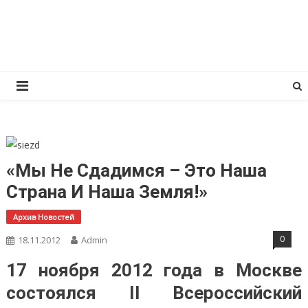
Перейти
КПРФ Мордовия
Мордовское Региональное отделение КПРФ
к
содержимому
«Мы Не Сдадимся – Это Наша
Страна И Наша Земля!»
Архив Новостей
0
18.11.2012
Admin
17 ноября 2012 года в Москве
состоялся II Всероссийский